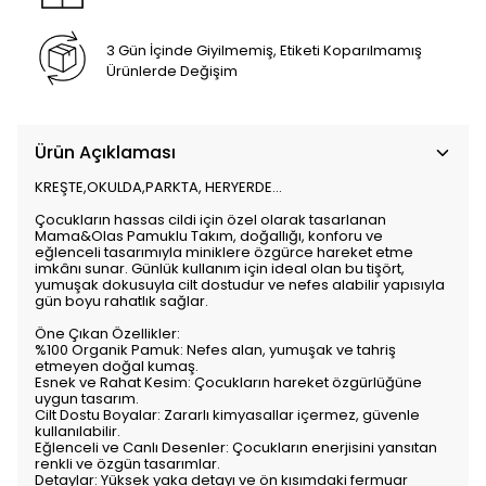
3 Gün İçinde Giyilmemiş, Etiketi Koparılmamış
Ürünlerde Değişim
Ürün Açıklaması
KREŞTE,OKULDA,PARKTA, HERYERDE...
Çocukların hassas cildi için özel olarak tasarlanan
Mama&Olas Pamuklu Takım, doğallığı, konforu ve
eğlenceli tasarımıyla miniklere özgürce hareket etme
imkânı sunar. Günlük kullanım için ideal olan bu tişört,
yumuşak dokusuyla cilt dostudur ve nefes alabilir yapısıyla
gün boyu rahatlık sağlar.
Öne Çıkan Özellikler:
%100 Organik Pamuk: Nefes alan, yumuşak ve tahriş
etmeyen doğal kumaş.
Esnek ve Rahat Kesim: Çocukların hareket özgürlüğüne
uygun tasarım.
Cilt Dostu Boyalar: Zararlı kimyasallar içermez, güvenle
kullanılabilir.
Eğlenceli ve Canlı Desenler: Çocukların enerjisini yansıtan
renkli ve özgün tasarımlar.
Detaylar: Yüksek yaka detayı ve ön kısımdaki fermuar