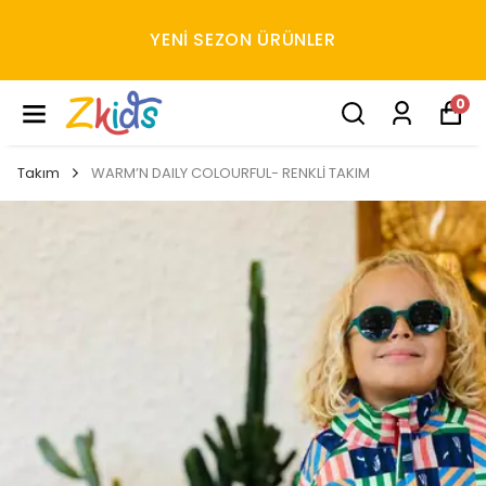
YENI SEZON ÜRÜNLER
0
Takım
WARM’N DAILY COLOURFUL- RENKLİ TAKIM