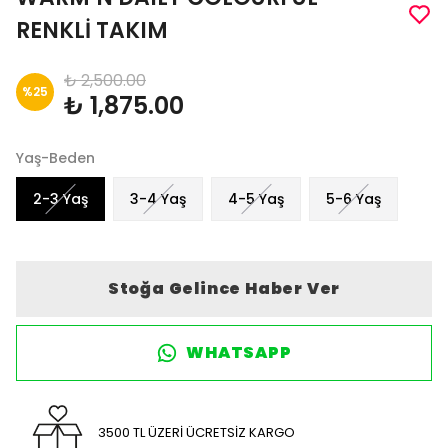
RENKLİ TAKIM
₺ 2,500.00
%
25
₺ 1,875.00
Yaş-Beden
2-3 Yaş
3-4 Yaş
4-5 Yaş
5-6 Yaş
Stoğa Gelince Haber Ver
WHATSAPP
3500 TL ÜZERİ ÜCRETSİZ KARGO