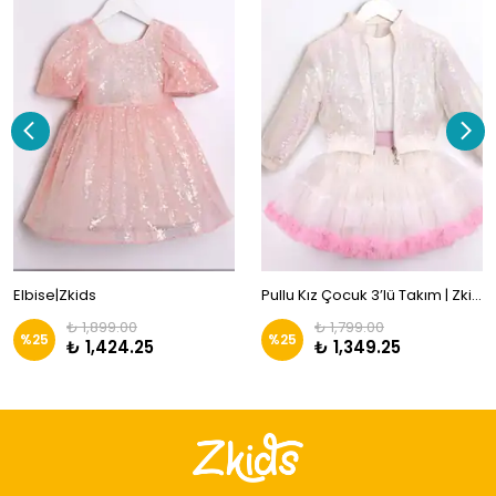
Elbise|Zkids
Pullu Kız Çocuk 3’lü Takım | Zkids
₺ 1,899.00
₺ 1,799.00
%
25
%
25
₺ 1,424.25
₺ 1,349.25