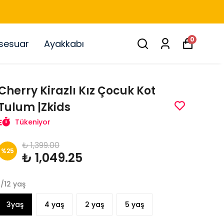
0
sesuar
Ayakkabı
Cherry Kirazlı Kız Çocuk Kot
Tulum |Zkids
Tükeniyor
₺ 1,399.00
%
25
₺ 1,049.25
1/12 yaş
3yaş
4 yaş
2 yaş
5 yaş