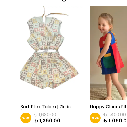
Kız Çocuk Volanlı Midi Elbise | Zkids
Şort Etek Takım | Zkids
Happy Clours Elbi
₺ 1,680.00
₺ 1,400.00
%
25
%
25
₺ 1,260.00
₺ 1,050.