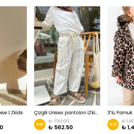
se | Zkids
Çizgili Unisex pantolon |Zkids
3’lü Pamuk 
₺ 750.00
₺ 1,9
%
25
%
25
00
₺ 562.50
₺ 1,