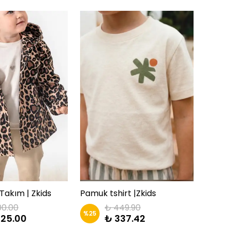
Takım | Zkids
Pamuk tshirt |Zkids
00.00
₺ 449.90
%
25
%
25
425.00
₺ 337.42