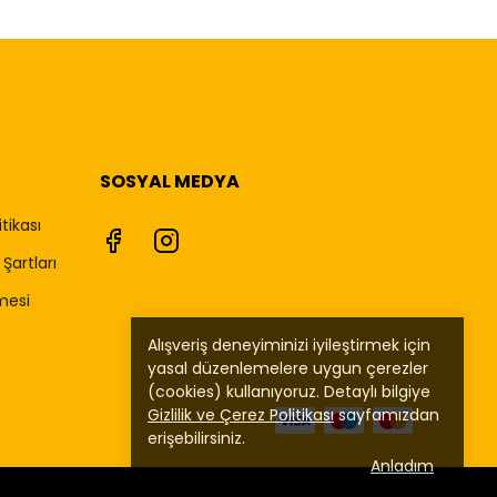
SOSYAL MEDYA
itikası
Şartları
mesi
Alışveriş deneyiminizi iyileştirmek için
yasal düzenlemelere uygun çerezler
(cookies) kullanıyoruz. Detaylı bilgiye
Gizlilik ve Çerez Politikası
sayfamızdan
erişebilirsiniz.
Anladım