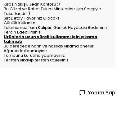
Kiraz Nakışlı, Jean Konforu :)
Bu Güzel ve Rahat Tulum Minikleriniz İçin Sevgiyle
Tasarlandı! :)
Sırt Detayı Favoriniz Olacak!
Günlük Kullanım
Tulumumuz Tam Kalıptır, Günlük Hayattaki Bedeninizi
Tercih Edebilirsiniz
Ürünlerin uzun süreli kullanımı için yıkama
talimatı
30 derecede narin ve hassas yıkama önerilir
Ağartıcı kullanmayınız
Tamburlu kurutma yapmayınız
Tersten yıkayıp tersten ütüleyiniz
Yorum Yap