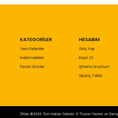
KATEGORİLER
HESABIM
Yeni Gelenler
Giriş Yap
İndirimdekiler
Kayıt Ol
Favori Ürünler
Şifremi Unuttum
Sipariş Takibi
ZKids ©2025 Tüm Hakları Saklıdır. E-Ticaret Yazılım ve Danı