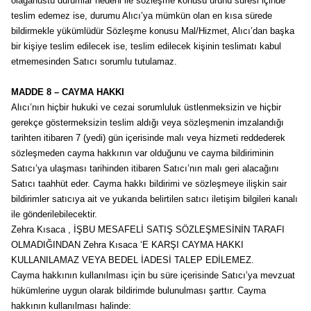
olağanüstü durumlar nedeni ile sözleşme konusu ürünü süresi içinde
teslim edemez ise, durumu Alıcı’ya mümkün olan en kısa sürede
bildirmekle yükümlüdür Sözleşme konusu Mal/Hizmet, Alıcı’dan başka
bir kişiye teslim edilecek ise, teslim edilecek kişinin teslimatı kabul
etmemesinden Satıcı sorumlu tutulamaz.
MADDE 8 – CAYMA HAKKI
Alıcı’nın hiçbir hukuki ve cezai sorumluluk üstlenmeksizin ve hiçbir
gerekçe göstermeksizin teslim aldığı veya sözleşmenin imzalandığı
tarihten itibaren 7 (yedi) gün içerisinde malı veya hizmeti reddederek
sözleşmeden cayma hakkının var olduğunu ve cayma bildiriminin
Satıcı’ya ulaşması tarihinden itibaren Satıcı’nın malı geri alacağını
Satıcı taahhüt eder. Cayma hakkı bildirimi ve sözleşmeye ilişkin sair
bildirimler satıcıya ait ve yukarıda belirtilen satıcı iletişim bilgileri kanalı
ile gönderilebilecektir.
Zehra Kısaca , İŞBU MESAFELİ SATIŞ SÖZLEŞMESİNİN TARAFI
OLMADIĞINDAN Zehra Kısaca ‘E KARŞI CAYMA HAKKI
KULLANILAMAZ VEYA BEDEL İADESİ TALEP EDİLEMEZ.
Cayma hakkının kullanılması için bu süre içerisinde Satıcı’ya mevzuat
hükümlerine uygun olarak bildirimde bulunulması şarttır. Cayma
hakkının kullanılması halinde: