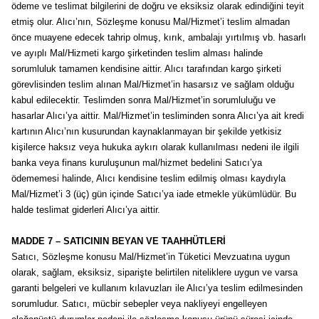
ödeme ve teslimat bilgilerini de doğru ve eksiksiz olarak edindiğini teyit
etmiş olur. Alıcı’nın, Sözleşme konusu Mal/Hizmet’i teslim almadan
önce muayene edecek tahrip olmuş, kırık, ambalajı yırtılmış vb. hasarlı
ve ayıplı Mal/Hizmeti kargo şirketinden teslim alması halinde
sorumluluk tamamen kendisine aittir. Alıcı tarafından kargo şirketi
görevlisinden teslim alınan Mal/Hizmet’in hasarsız ve sağlam olduğu
kabul edilecektir. Teslimden sonra Mal/Hizmet’in sorumluluğu ve
hasarlar Alıcı’ya aittir. Mal/Hizmet’in tesliminden sonra Alıcı’ya ait kredi
kartının Alıcı’nın kusurundan kaynaklanmayan bir şekilde yetkisiz
kişilerce haksız veya hukuka aykırı olarak kullanılması nedeni ile ilgili
banka veya finans kuruluşunun mal/hizmet bedelini Satıcı’ya
ödememesi halinde, Alıcı kendisine teslim edilmiş olması kaydıyla
Mal/Hizmet’i 3 (üç) gün içinde Satıcı’ya iade etmekle yükümlüdür. Bu
halde teslimat giderleri Alıcı’ya aittir.
MADDE 7 – SATICININ BEYAN VE TAAHHÜTLERİ
Satıcı, Sözleşme konusu Mal/Hizmet’in Tüketici Mevzuatına uygun
olarak, sağlam, eksiksiz, siparişte belirtilen niteliklere uygun ve varsa
garanti belgeleri ve kullanım kılavuzları ile Alıcı’ya teslim edilmesinden
sorumludur. Satıcı, mücbir sebepler veya nakliyeyi engelleyen