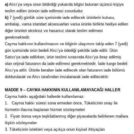
a)
Alıcı’ya veya onun bildirdiği yukarıda bilgisi bulunan üçüncü kişiye
teslim edilen ürünün iade edilmesi zorunludur.
b)
7 (yedi) günlük süre içerisinde iade edilecek ürünlerin kutusu,
ambalajı, varsa standart aksesuarları varsa ürünle birlikte hediye edilen
diğer ürünleri eksiksiz ve hasarsız olarak teslim edilmesi
gerekmektedir.
Cayma hakkının kullanılmasını ve bilginin ulaşımını takip eden 7 (yedi)
gün içerisinde ürün bedeli Alıcı’ya ödediği şekilde iade edilir. Ürün
Satıcı’ya iade edilirken, ürün teslimi sırasında Alıcı’ya ibraz edilmiş
olan orijinal faturanın da iade edilmesi gerekmektedir. İade kargo bedeli
Alıcı’ya aittir. Ürünle beraber iade edilecek olan faturanın iade bölümü
doldurularak ve Alıcı tarafından imzalanarak iade edilecektir.
MADDE 9 – CAYMA HAKKININ KULLANILAMAYACAĞI HALLER
Cayma hakkı aşağıdaki hallerde kullanılamaz:
1.
Cayma hakkı süresi sona ermeden önce, Tüketicinin onay ile
hizmetin ifasına başlanan hizmet sözleşmeleri
2.
Fiyatı borsa veya teşkilatlanmış diğer piyasalarda belirlenen mallara
ilişkin sözleşmeler
3.
Tüketicinin istekleri veya açıkça onun kişisel ihtiyaçları