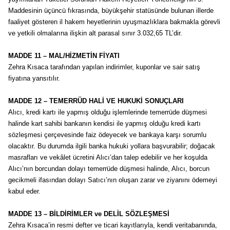
Maddesinin üçüncü fıkrasında, büyükşehir statüsünde bulunan illerde
faaliyet gösteren il hakem heyetlerinin uyuşmazlıklara bakmakla görevli
ve yetkili olmalarına ilişkin alt parasal sınır 3.032,65 TL’dir.
MADDE 11 – MAL/HİZMETİN FİYATI
Zehra Kısaca tarafından yapılan indirimler, kuponlar ve sair satış
fiyatına yansıtılır.
MADDE 12 – TEMERRÜD HALİ VE HUKUKİ SONUÇLARI
Alıcı, kredi kartı ile yapmış olduğu işlemlerinde temerrüde düşmesi
halinde kart sahibi bankanın kendisi ile yapmış olduğu kredi kartı
sözleşmesi çerçevesinde faiz ödeyecek ve bankaya karşı sorumlu
olacaktır. Bu durumda ilgili banka hukuki yollara başvurabilir; doğacak
masrafları ve vekâlet ücretini Alıcı’dan talep edebilir ve her koşulda
Alıcı’nın borcundan dolayı temerrüde düşmesi halinde, Alıcı, borcun
gecikmeli ifasından dolayı Satıcı’nın oluşan zarar ve ziyanını ödemeyi
kabul eder.
MADDE 13 – BİLDİRİMLER ve DELİL SÖZLEŞMESİ
Zehra Kısaca’in resmi defter ve ticari kayıtlarıyla, kendi veritabanında,