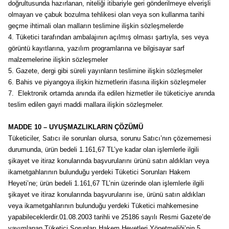
doğrultusunda hazırlanan, niteliği itibariyle geri gönderilmeye elverişli
olmayan ve çabuk bozulma tehlikesi olan veya son kullanma tarihi
geçme ihtimali olan malların teslimine ilişkin sözleşmelerde
4.
Tüketici tarafından ambalajının açılmış olması şartıyla, ses veya
görüntü kayıtlarına, yazılım programlarına ve bilgisayar sarf
malzemelerine ilişkin sözleşmeler
5.
Gazete, dergi gibi süreli yayınların teslimine ilişkin sözleşmeler
6.
Bahis ve piyangoya ilişkin hizmetlerin ifasına ilişkin sözleşmeler
7.
Elektronik ortamda anında ifa edilen hizmetler ile tüketiciye anında
teslim edilen gayri maddi mallara ilişkin sözleşmeler.
MADDE 10 – UYUŞMAZLIKLARIN ÇÖZÜMÜ
Tüketiciler, Satıcı ile sorunları olursa, sorunu Satıcı’nın çözememesi
durumunda, ürün bedeli 1.161,67 TL’ye kadar olan işlemlerle ilgili
şikayet ve itiraz konularında başvurularını ürünü satın aldıkları veya
ikametgahlarının bulunduğu yerdeki Tüketici Sorunları Hakem
Heyeti’ne; ürün bedeli 1.161,67 TL’nin üzerinde olan işlemlerle ilgili
şikayet ve itiraz konularında başvurularını ise, ürünü satın aldıkları
veya ikametgahlarının bulunduğu yerdeki Tüketici mahkemesine
yapabileceklerdir.01.08.2003 tarihli ve 25186 sayılı Resmi Gazete’de
yayımlanan Tüketici Sorunları Hakem Heyetleri Yönetmeliği’nin 5.