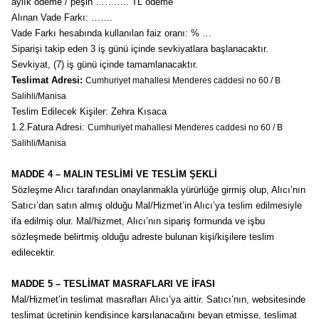
aylık ödeme / peşin ……….. TL ödeme
Alınan Vade Farkı: …….
Vade Farkı hesabında kullanılan faiz oranı: % …
Siparişi takip eden 3 iş günü içinde sevkiyatlara başlanacaktır.
Sevkiyat, (7) iş günü içinde tamamlanacaktır.
Teslimat Adresi:
Cumhuriyet mahallesi Menderes caddesi no 60 / B
Salihli/Manisa
Teslim Edilecek Kişiler: Zehra Kısaca
1.2.Fatura Adresi:
Cumhuriyet mahallesi Menderes caddesi no 60 / B
Salihli/Manisa
MADDE 4 – MALIN TESLİMİ VE TESLİM ŞEKLİ
Sözleşme Alıcı tarafından onaylanmakla yürürlüğe girmiş olup, Alıcı’nın
Satıcı’dan satın almış olduğu Mal/Hizmet’in Alıcı’ya teslim edilmesiyle
ifa edilmiş olur. Mal/hizmet, Alıcı’nın sipariş formunda ve işbu
sözleşmede belirtmiş olduğu adreste bulunan kişi/kişilere teslim
edilecektir.
MADDE 5 – TESLİMAT MASRAFLARI VE İFASI
Mal/Hizmet’in teslimat masrafları Alıcı’ya aittir. Satıcı’nın, websitesinde
teslimat ücretinin kendisince karşılanacağını beyan etmişse, teslimat