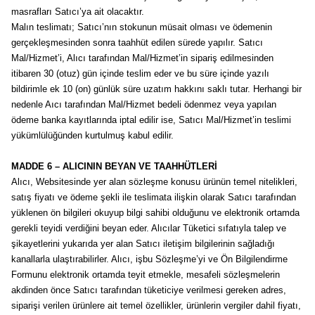
masrafları Satıcı’ya ait olacaktır.
Malın teslimatı; Satıcı’nın stokunun müsait olması ve ödemenin
gerçekleşmesinden sonra taahhüt edilen sürede yapılır. Satıcı
Mal/Hizmet’i, Alıcı tarafından Mal/Hizmet’in sipariş edilmesinden
itibaren 30 (otuz) gün içinde teslim eder ve bu süre içinde yazılı
bildirimle ek 10 (on) günlük süre uzatım hakkını saklı tutar. Herhangi bir
nedenle Aıcı tarafından Mal/Hizmet bedeli ödenmez veya yapılan
ödeme banka kayıtlarında iptal edilir ise, Satıcı Mal/Hizmet’in teslimi
yükümlülüğünden kurtulmuş kabul edilir.
MADDE 6 – ALICININ BEYAN VE TAAHHÜTLERİ
Alıcı, Websitesinde yer alan sözleşme konusu ürünün temel nitelikleri,
satış fiyatı ve ödeme şekli ile teslimata ilişkin olarak Satıcı tarafından
yüklenen ön bilgileri okuyup bilgi sahibi olduğunu ve elektronik ortamda
gerekli teyidi verdiğini beyan eder. Alıcılar Tüketici sıfatıyla talep ve
şikayetlerini yukarıda yer alan Satıcı iletişim bilgilerinin sağladığı
kanallarla ulaştırabilirler. Alıcı, işbu Sözleşme’yi ve Ön Bilgilendirme
Formunu elektronik ortamda teyit etmekle, mesafeli sözleşmelerin
akdinden önce Satıcı tarafından tüketiciye verilmesi gereken adres,
siparişi verilen ürünlere ait temel özellikler, ürünlerin vergiler dahil fiyatı,