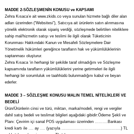
MADDE 2-SÖZLEŞMENİN KONUSU ve KAPSAMI
Zehra Kısaca’e ait www.zkids.co veya sunulan hizmete bağlı diler alan
adları üzerinden (“Websitesi”), Satıcıya ait ürünlerin satın alınmasına
yönelik elektronik olarak sipariş verdiği, sözleşmede belirtilen niteliklere
sahip mal/hizmetin satışı ve teslimi ile ilgili olarak Tüketicinin
Korunması Hakkındaki Kanun ve Mesafeli Sözleşmelere Dair
Yönetmelik hükümleri gereğince tarafların hak ve yükümlülüklerinin
saptanması oluşturur.
Zehra Kısaca ‘in herhangi bir şekilde taraf olmadığını ve Sözleşme
kapsamında tarafların yükümlülüklerini yerine getirmeleri ile ilgili
herhangi bir sorumluluk ve taahhüdü bulunmadığını kabul ve beyan
ederler.
MADDE 3 – SÖZLEŞME KONUSU MALIN TEMEL NİTELİKLERİ VE
BEDELİ
Ürün/Ürünlerin cinsi ve türü, miktarı, marka/modeli, rengi ve vergiler
dahil satış bedeli ve teslimat bilgileri aşağıdaki gibidir:Ödeme Şekli ve
Planı: Çevirim içi sanal POS uygulaması üzerinden ……….Bankası
kredi kartı ile …. ay …. (yazıyla ……………………………………….) TL