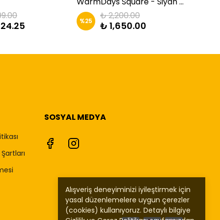
WarmDays Square - Siyah Kareli Mont | Zkids
99.00
₺ 2,200.00
%
25
%
25
424.25
₺ 1,650.00
SOSYAL MEDYA
itikası
Şartları
mesi
Alışveriş deneyiminizi iyileştirmek için
yasal düzenlemelere uygun çerezler
(cookies) kullanıyoruz. Detaylı bilgiye