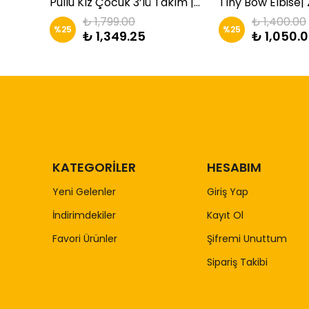
s
Pullu Kız Çocuk 3’lü Takım | Zkids
Tıny Bow Elbise| 
₺ 1,799.00
₺ 1,400.00
%
25
%
25
₺ 1,349.25
₺ 1,050.
KATEGORİLER
HESABIM
Yeni Gelenler
Giriş Yap
İndirimdekiler
Kayıt Ol
Favori Ürünler
Şifremi Unuttum
Sipariş Takibi