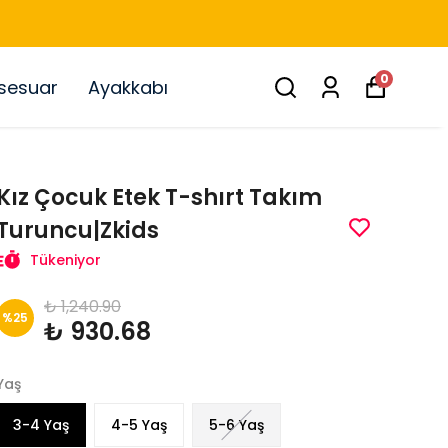
0
sesuar
Ayakkabı
Kız Çocuk Etek T-shırt Takım
Turuncu|Zkids
Tükeniyor
₺ 1,240.90
%
25
₺ 930.68
Yaş
3-4 Yaş
4-5 Yaş
5-6 Yaş