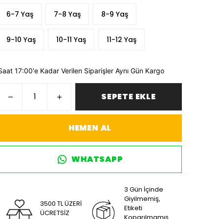
6-7 Yaş
7-8 Yaş
8-9 Yaş
9-10 Yaş
10-11 Yaş
11-12 Yaş
Saat 17:00'e Kadar Verilen Siparişler Aynı Gün Kargo
SEPETE EKLE
HEMEN AL
WHATSAPP
3 Gün İçinde
Giyilmemiş,
3500 TL ÜZERİ
Etiketi
ÜCRETSİZ
Koparılmamış