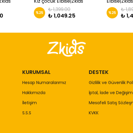
Zkids
Kız çocuk Elbise|Zkids
Elbise|Zkids
₺ 1,399.00
₺ 1,8
%
25
%
25
00
₺ 1,049.25
₺ 1,
KURUMSAL
DESTEK
Hesap Numaralarımız
Gizlilik ve Güvenlik Pol
Hakkımızda
İptal, İade ve Değişim 
İletişim
Mesafeli Satış Sözleş
S.S.S
KVKK