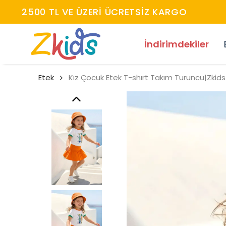
İndirimdekiler
Etek
Kız Çocuk Etek T-shırt Takım Turuncu|Zkids