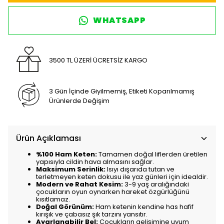
WHATSAPP
3500 TL ÜZERİ ÜCRETSİZ KARGO
3 Gün İçinde Giyilmemiş, Etiketi Koparılmamış
Ürünlerde Değişim
Ürün Açıklaması
%100 Ham Keten:
Tamamen doğal liflerden üretilen
yapısıyla cildin hava almasını sağlar.
Maksimum Serinlik:
Isıyı dışarıda tutan ve
terletmeyen keten dokusu ile yaz günleri için idealdir.
Modern ve Rahat Kesim:
3-9 yaş aralığındaki
çocukların oyun oynarken hareket özgürlüğünü
kısıtlamaz.
Doğal Görünüm:
Ham ketenin kendine has hafif
kırışık ve çabasız şık tarzını yansıtır.
Ayarlanabilir Bel:
Çocukların gelişimine uyum