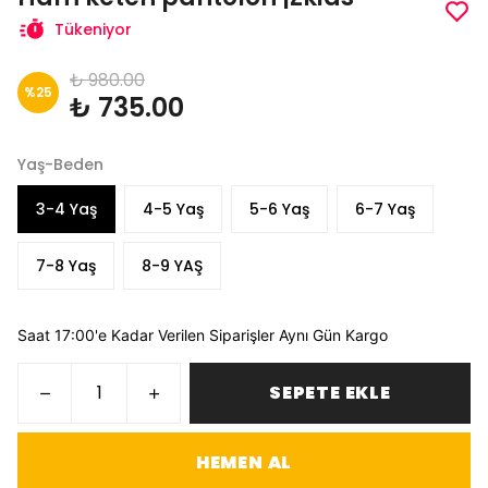
Tükeniyor
₺ 980.00
%
25
₺ 735.00
Yaş-Beden
3-4 Yaş
4-5 Yaş
5-6 Yaş
6-7 Yaş
7-8 Yaş
8-9 YAŞ
Saat 17:00'e Kadar Verilen Siparişler Aynı Gün Kargo
SEPETE EKLE
HEMEN AL