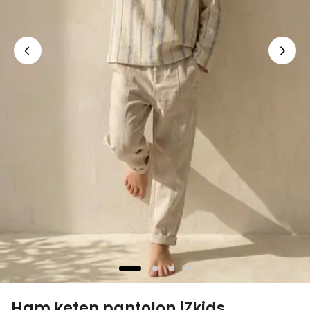
Ham keten pantolon |Zkids