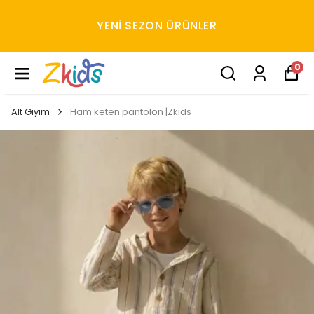
YENI SEZON ÜRÜNLER
0
Alt Giyim
Ham keten pantolon |Zkids