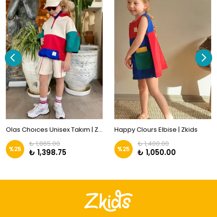
Olas Choıces Unisex Takım | Zkids
Happy Clours Elbise | Zkids
₺ 1,865.00
₺ 1,400.00
%
25
%
25
₺ 1,398.75
₺ 1,050.00