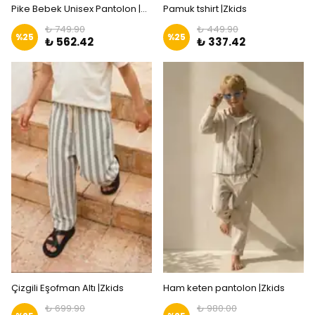
Pike Bebek Unisex Pantolon |Zkids
Pamuk tshirt |Zkids
₺ 749.90
₺ 449.90
%
25
%
25
₺ 562.42
₺ 337.42
Çizgili Eşofman Altı |Zkids
Ham keten pantolon |Zkids
₺ 699.90
₺ 980.00