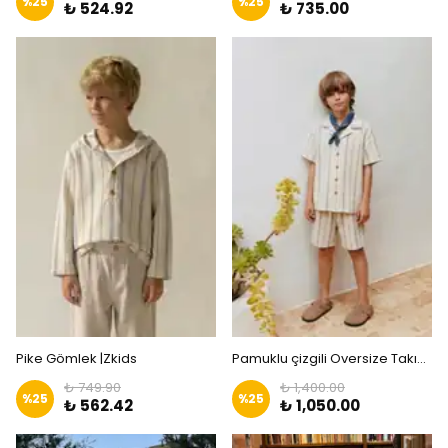
%
25
%
25
₺ 524.92
₺ 735.00
Pike Gömlek |Zkids
Pamuklu çizgili Oversize Takım Zkids
₺ 749.90
₺ 1,400.00
%
25
%
25
₺ 562.42
₺ 1,050.00