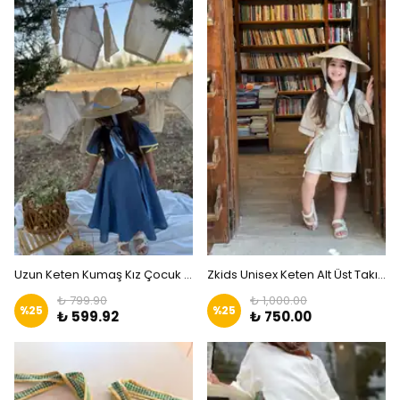
Uzun Keten Kumaş Kız Çocuk Elbise |Zkids
Zkids Unisex Keten Alt Üst Takım |Zkids
₺ 799.90
₺ 1,000.00
%
25
%
25
₺ 599.92
₺ 750.00