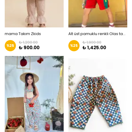
mama Takım Zkids
Alt üst pamuklu renkli Olas takım |Zkids
₺ 1,200.00
₺ 1,900.00
%
25
%
25
₺ 900.00
₺ 1,425.00