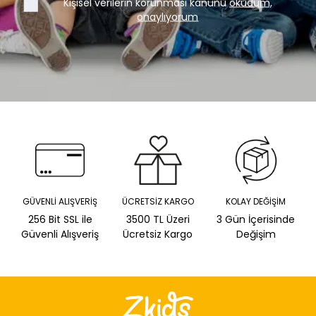
Kişisel verilerin korunması kanunu
okudum,
onaylıyorum
GÜVENLİ ALIŞVERİŞ
ÜCRETSİZ KARGO
KOLAY DEĞİŞİM
256 Bit SSL ile
3500 TL Üzeri
3 Gün İçerisinde
Güvenli Alışveriş
Ücretsiz Kargo
Değişim