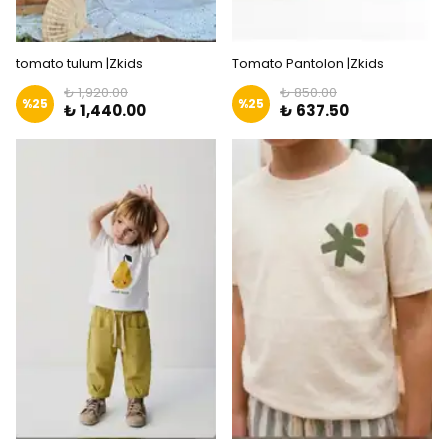
tomato tulum |Zkids
Tomato Pantolon |Zkids
₺ 1,920.00
₺ 850.00
%
25
%
25
₺ 1,440.00
₺ 637.50