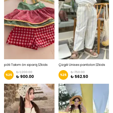
pöti Takım ön sipariş |Zkids
Çizgili Unisex pantolon |Zkids
₺ 1,200.00
₺ 750.00
%
25
%
25
₺ 900.00
₺ 562.50