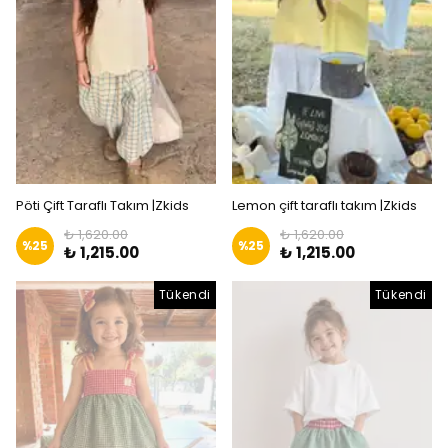
Pöti Çift Taraflı Takım |Zkids
Lemon çift taraflı takım |Zkids
₺ 1,620.00
₺ 1,620.00
%
25
%
25
₺ 1,215.00
₺ 1,215.00
Tükendi
Tükendi