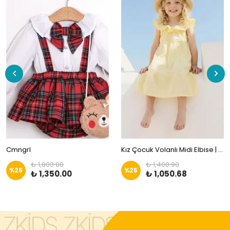
Cmngrl
Kız Çocuk Volanlı Midi Elbise | Zkids
₺ 1,800.00
₺ 1,400.90
%
25
%
25
₺ 1,350.00
₺ 1,050.68