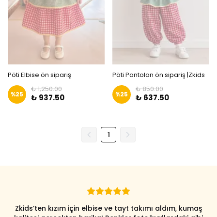
Pöti Elbise ön sipariş
Pöti Pantolon ön sipariş |Zkids
₺ 1,250.00
₺ 850.00
%
25
%
25
₺ 937.50
₺ 637.50
1
Zkids’ten kızım için elbise ve tayt takımı aldım, kumaş