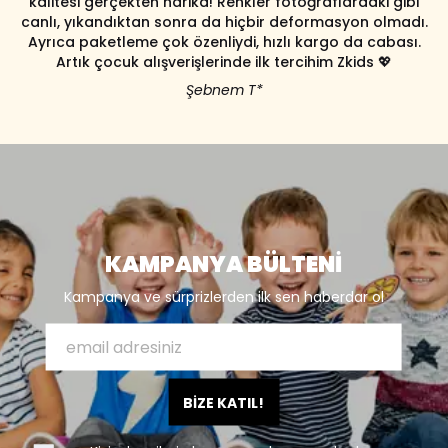
kalitesi gerçekten harika! Renkler fotoğraflardaki gibi
canlı, yıkandıktan sonra da hiçbir deformasyon olmadı.
Ayrıca paketleme çok özenliydi, hızlı kargo da cabası.
Artık çocuk alışverişlerinde ilk tercihim Zkids 💖
Şebnem T*
KAMPANYA BÜLTENİ
Kampanya ve sürprizlerden ilk sen haberdar ol
BİZE KATIL!