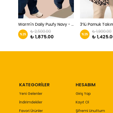
 Zkids
Warm'n Daily Puufy Navy - Lacivert Takım | Zkids
3’lü Pamuk Takım
₺ 2,500.00
₺ 1,900.00
%
25
%
25
₺ 1,875.00
₺ 1,425.
KATEGORİLER
HESABIM
Yeni Gelenler
Giriş Yap
İndirimdekiler
Kayıt Ol
Favori Ürünler
Şifremi Unuttum