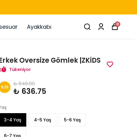
0
sesuar
Ayakkabı
Erkek Oversize Gömlek |ZKİDS
Tükeniyor
₺ 849.00
%
25
₺ 636.75
Yaş
3-4 Yaş
4-5 Yaş
5-6 Yaş
6-7 Yaş