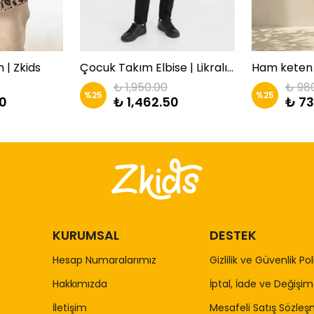
 | Zkids
Çocuk Takım Elbise | Likralı 3'lü Kombin | Zkids
Ham keten 
₺ 1,950.00
₺ 98
%
25
%
25
00
₺ 1,462.50
₺ 73
KURUMSAL
DESTEK
Hesap Numaralarımız
Gizlilik ve Güvenlik Pol
Hakkımızda
İptal, İade ve Değişim 
İletişim
Mesafeli Satış Sözleş