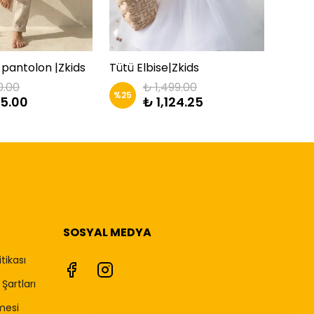
pantolon |Zkids
Tütü Elbise|Zkids
0.00
₺ 1,499.00
%
25
%
25
5.00
₺ 1,124.25
SOSYAL MEDYA
itikası
Şartları
mesi