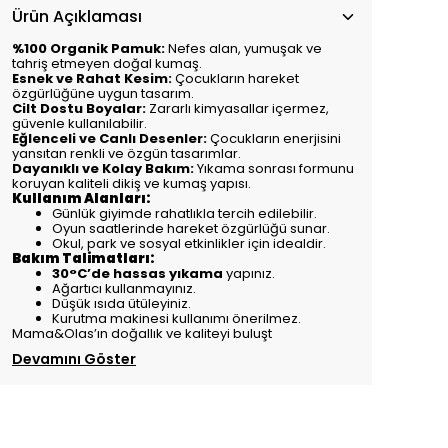
Ürün Açıklaması
%100 Organik Pamuk:
Nefes alan, yumuşak ve
tahriş etmeyen doğal kumaş.
Esnek ve Rahat Kesim:
Çocukların hareket
özgürlüğüne uygun tasarım.
Cilt Dostu Boyalar:
Zararlı kimyasallar içermez,
güvenle kullanılabilir.
Eğlenceli ve Canlı Desenler:
Çocukların enerjisini
yansıtan renkli ve özgün tasarımlar.
Dayanıklı ve Kolay Bakım:
Yıkama sonrası formunu
koruyan kaliteli dikiş ve kumaş yapısı.
Kullanım Alanları:
Günlük giyimde rahatlıkla tercih edilebilir.
Oyun saatlerinde hareket özgürlüğü sunar.
Okul, park ve sosyal etkinlikler için idealdir.
Bakım Talimatları:
30°C’de hassas yıkama
yapınız.
Ağartıcı kullanmayınız.
Düşük ısıda ütüleyiniz.
Kurutma makinesi kullanımı önerilmez.
Mama&Olas’ın doğallık ve kaliteyi buluşt
Devamını Göster