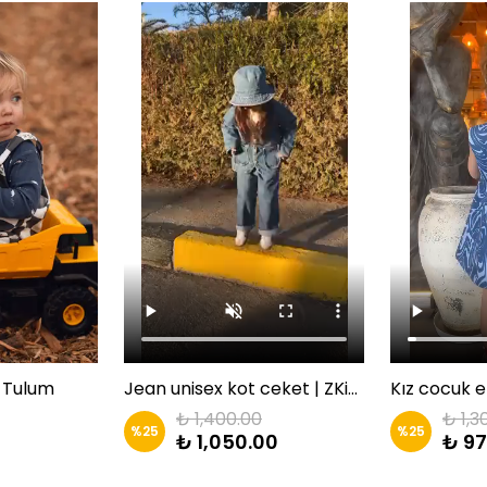
k Tulum
Jean unisex kot ceket | ZKids
Kız cocuk e
₺ 1,400.00
₺ 1,3
%
25
%
25
₺ 1,050.00
₺ 97