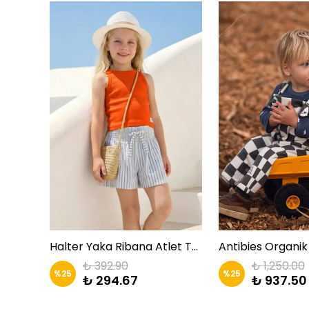
Warm’N Daily Cow- Kahverengi Takım | Zkids
Halter Yaka Ribana Atlet Turuncu|ZKİDS
Antibies Organi
₺ 392.90
₺ 1,250.00
%
25
%
25
₺ 294.67
₺ 937.50