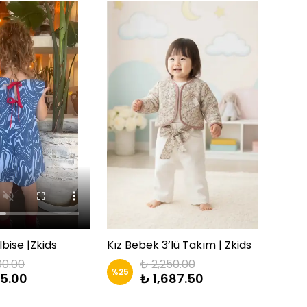
Kız Bebek 3’lü Takım | Zkids
Şort E
lbise |Zkids
₺ 2,250.00
00.00
%
25
%
25
₺ 1,687.50
5.00