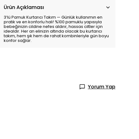
Ürün Açıklaması
3’lü Pamuk Kurtarıcı Takım — Günlük kullanımın en
pratik ve en konforlu hali! %100 pamuklu yapısıyla
bebeğinizin cildine nefes aldırır, hassas ciltler için
idealdir. Her an elinizin altında olacak bu kurtarıcı
takım, hem şık hem de rahat kombinleriyle gün boyu
konfor sağlar.
Yorum Yap