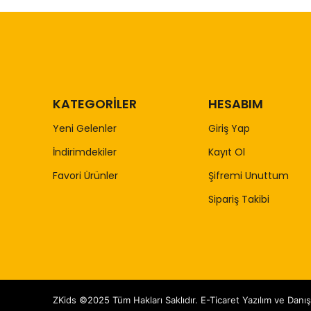
KATEGORİLER
HESABIM
Yeni Gelenler
Giriş Yap
İndirimdekiler
Kayıt Ol
Favori Ürünler
Şifremi Unuttum
Sipariş Takibi
ZKids ©2025 Tüm Hakları Saklıdır. E-Ticaret Yazılım ve Danı