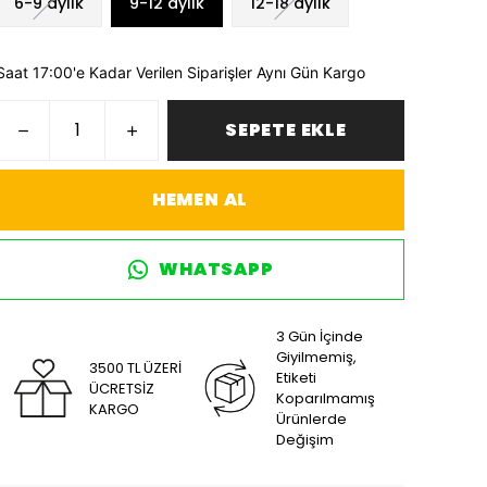
6-9 aylık
9-12 aylık
12-18 aylık
Saat 17:00'e Kadar Verilen Siparişler Aynı Gün Kargo
SEPETE EKLE
HEMEN AL
WHATSAPP
3 Gün İçinde
Giyilmemiş,
3500 TL ÜZERİ
Etiketi
ÜCRETSİZ
Koparılmamış
KARGO
Ürünlerde
Değişim