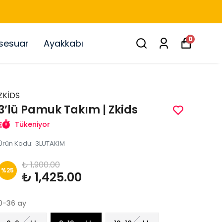
0
sesuar
Ayakkabı
ZKİDS
3’lü Pamuk Takım | Zkids
Tükeniyor
Ürün Kodu
:
3LUTAKIM
₺ 1,900.00
%
25
₺ 1,425.00
0-36 ay