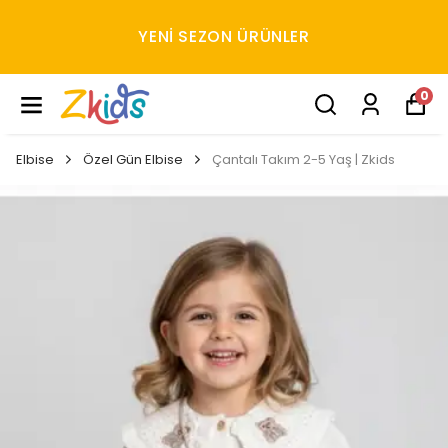
YENI SEZON ÜRÜNLER
0
Elbise
Özel Gün Elbise
Çantalı Takım 2-5 Yaş | Zkids