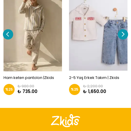
Ham keten pantolon |Zkids
2-5 Yaş Erkek Takım | Zkids
₺ 980.00
₺ 2,200.00
%
25
%
25
₺ 735.00
₺ 1,650.00