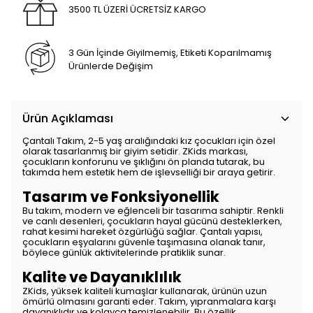
3500 TL ÜZERİ ÜCRETSİZ KARGO
3 Gün İçinde Giyilmemiş, Etiketi Koparılmamış
Ürünlerde Değişim
Ürün Açıklaması
Çantalı Takım, 2-5 yaş aralığındaki kız çocukları için özel
olarak tasarlanmış bir giyim setidir. ZKids markası,
çocukların konforunu ve şıklığını ön planda tutarak, bu
takımda hem estetik hem de işlevselliği bir araya getirir.
Tasarım ve Fonksiyonellik
Bu takım, modern ve eğlenceli bir tasarıma sahiptir. Renkli
ve canlı desenleri, çocukların hayal gücünü desteklerken,
rahat kesimi hareket özgürlüğü sağlar. Çantalı yapısı,
çocukların eşyalarını güvenle taşımasına olanak tanır,
böylece günlük aktivitelerinde pratiklik sunar.
Kalite ve Dayanıklılık
ZKids, yüksek kaliteli kumaşlar kullanarak, ürünün uzun
ömürlü olmasını garanti eder. Takım, yıpranmalara karşı
dayanıklıdır ve kolayca temizlenebilir. Bu özellik,