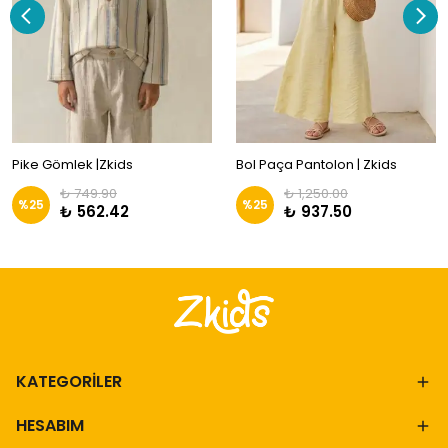
Pike Gömlek |Zkids
Bol Paça Pantolon | Zkids
₺ 749.90
₺ 1,250.00
%
25
%
25
₺ 562.42
₺ 937.50
KATEGORİLER
HESABIM