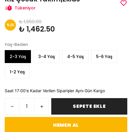
Tükeniyor
₺ 1,950.00
%
25
₺ 1,462.50
Yaş-Beden
2-3 Yaş
3-4 Yaş
4-5 Yaş
5-6 Yaş
1-2 Yaş
Saat 17:00'e Kadar Verilen Siparişler Aynı Gün Kargo
SEPETE EKLE
HEMEN AL