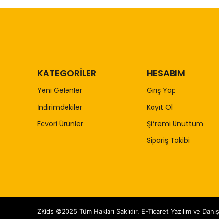
KATEGORİLER
HESABIM
Yeni Gelenler
Giriş Yap
İndirimdekiler
Kayıt Ol
Favori Ürünler
Şifremi Unuttum
Sipariş Takibi
ZKids ©2025 Tüm Hakları Saklıdır. E-Ticaret Yazılım ve Danı