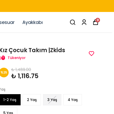
0
sesuar
Ayakkabı
Kız Çocuk Takım |Zkids
Tükeniyor
₺ 1,489.00
%
25
₺ 1,116.75
Yaş
1-2 Yaş
2 Yaş
3 Yaş
4 Yaş
5 Yaş