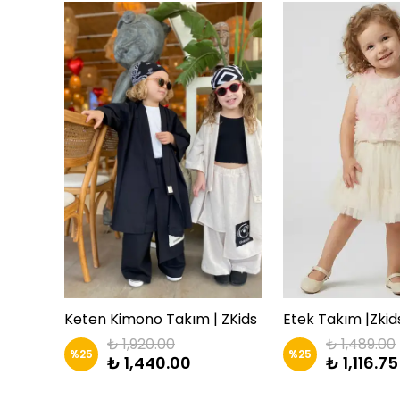
Keten Kimono Takım | ZKids
Etek Takım |Zkid
₺ 1,920.00
₺ 1,489.00
%
25
%
25
₺ 1,440.00
₺ 1,116.75