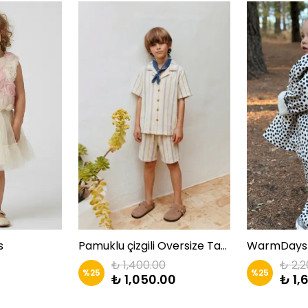
s
Pamuklu çizgili Oversize Takım Zkids
₺ 1,400.00
₺ 2,2
%
25
%
25
₺ 1,050.00
₺ 1,