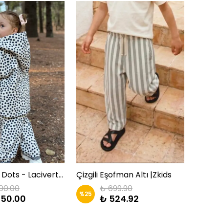
WarmDays Dots - Lacivert Puantiyeli Mont | Zkids
Çizgili Eşofman Altı |Zkids
CATSY
00.00
₺ 699.90
%
25
%
25
650.00
₺ 524.92