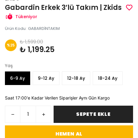
Gabardin Erkek 3’lü Takım | Zkids
Tükeniyor
Ürün Kodu
:
GABARDİNTAKIM
₺ 1,599.00
%
25
₺ 1,199.25
Yaş
6-9 Ay
9-12 Ay
12-18 Ay
18-24 Ay
Saat 17:00'e Kadar Verilen Siparişler Aynı Gün Kargo
SEPETE EKLE
HEMEN AL