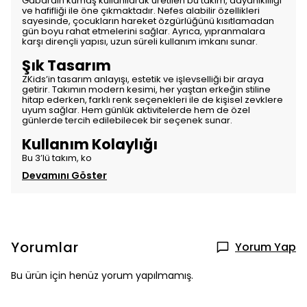
Gabardin kumaş kullanılarak üretilen bu takım, dayanıklılığı
ve hafifliği ile öne çıkmaktadır. Nefes alabilir özellikleri
sayesinde, çocukların hareket özgürlüğünü kısıtlamadan
gün boyu rahat etmelerini sağlar. Ayrıca, yıpranmalara
karşı dirençli yapısı, uzun süreli kullanım imkanı sunar.
Şık Tasarım
ZKids’in tasarım anlayışı, estetik ve işlevselliği bir araya
getirir. Takımın modern kesimi, her yaştan erkeğin stiline
hitap ederken, farklı renk seçenekleri ile de kişisel zevklere
uyum sağlar. Hem günlük aktivitelerde hem de özel
günlerde tercih edilebilecek bir seçenek sunar.
Kullanım Kolaylığı
Bu 3’lü takım, ko
Devamını Göster
Yorumlar
Yorum Yap
Bu ürün için henüz yorum yapılmamış.