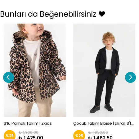
Bunları da Beğenebilirsiniz ❤️
3’lü Pamuk Takım | Zkids
Çocuk Takım Elbise | Likralı 3'lü Kombin | Zkids
₺ 1,900.00
₺ 1,950.00
%
25
%
25
₺ 1,425.00
₺ 1,462.50