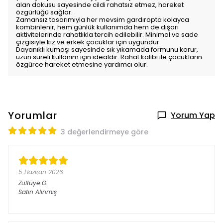
alan dokusu sayesinde cildi rahatsız etmez, hareket
özgürlüğü sağlar.
Zamansız tasarımıyla her mevsim gardıropta kolayca
kombinlenir; hem günlük kullanımda hem de dışarı
aktivitelerinde rahatlıkla tercih edilebilir. Minimal ve sade
çizgisiyle kız ve erkek çocuklar için uygundur.
Dayanıklı kumaşı sayesinde sık yıkamada formunu korur,
uzun süreli kullanım için idealdir. Rahat kalıbı ile çocukların
özgürce hareket etmesine yardımcı olur.
Yorumlar
Yorum Yap
3 değerlendirmeye göre
5 Haziran 2026
Zülfüye
G.
Satın Alınmış