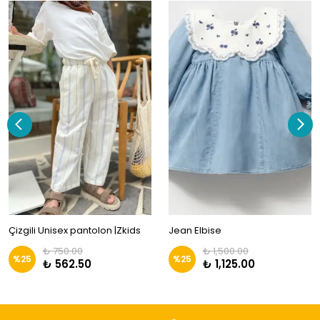
Çizgili Unisex pantolon |Zkids
Jean Elbise
₺ 750.00
₺ 1,500.00
%
25
%
25
₺ 562.50
₺ 1,125.00