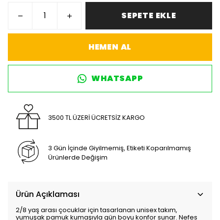
SEPETE EKLE
HEMEN AL
WHATSAPP
3500 TL ÜZERİ ÜCRETSİZ KARGO
3 Gün İçinde Giyilmemiş, Etiketi Koparılmamış
Ürünlerde Değişim
Ürün Açıklaması
2/8 yaş arası çocuklar için tasarlanan unisex takım,
yumuşak pamuk kumaşıyla gün boyu konfor sunar. Nefes