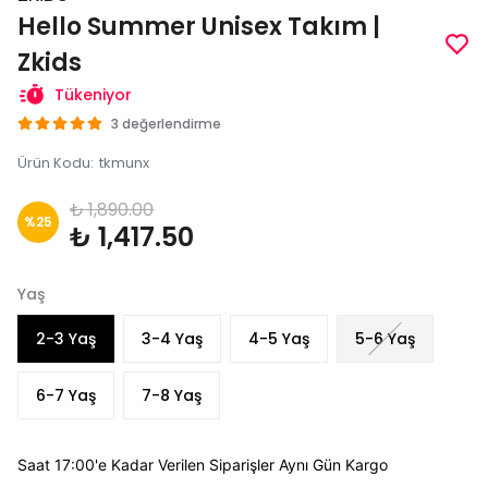
Hello Summer Unisex Takım |
Zkids
Tükeniyor
3 değerlendirme
Ürün Kodu
:
tkmunx
₺ 1,890.00
%
25
₺ 1,417.50
Yaş
2-3 Yaş
3-4 Yaş
4-5 Yaş
5-6 Yaş
6-7 Yaş
7-8 Yaş
Saat 17:00'e Kadar Verilen Siparişler Aynı Gün Kargo