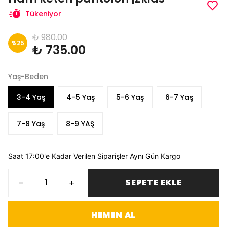
Tükeniyor
₺ 980.00
%
25
₺ 735.00
Yaş-Beden
3-4 Yaş
4-5 Yaş
5-6 Yaş
6-7 Yaş
7-8 Yaş
8-9 YAŞ
Saat 17:00'e Kadar Verilen Siparişler Aynı Gün Kargo
SEPETE EKLE
HEMEN AL