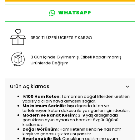
WHATSAPP
3500 TL ÜZERİ ÜCRETSİZ KARGO
3 Gün İçinde Giyilmemiş, Etiketi Koparılmamış
Ürünlerde Değişim
Ürün Açıklaması
%100 Ham Keten:
Tamamen doğal liflerden üretilen
yapısıyla cildin hava almasını sağlar.
Maksimum Serinlik:
Isıyı dışarıda tutan ve
terletmeyen keten dokusu ile yaz günleri için idealdir.
Modern ve Rahat Kesim:
3-9 yaş aralığındaki
çocukların oyun oynarken hareket özgürlüğünü
kısıtlamaz.
Doğal Görünüm:
Ham ketenin kendine has hafif
kırışık ve çabasız şık tarzını yansıtır.
Ayarlanabilir Bel:
Çocukların gelişimine uyum