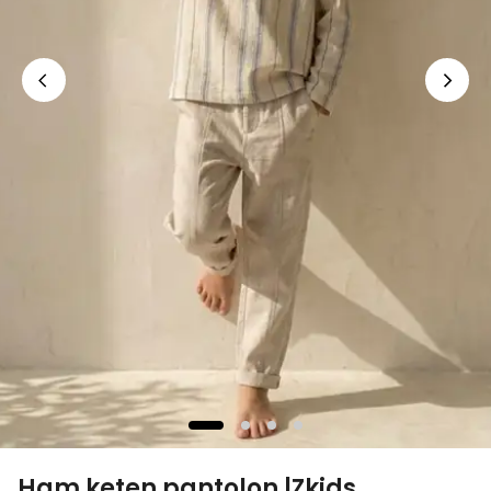
Ham keten pantolon |Zkids