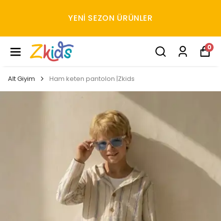
YENI SEZON ÜRÜNLER
0
Alt Giyim
Ham keten pantolon |Zkids