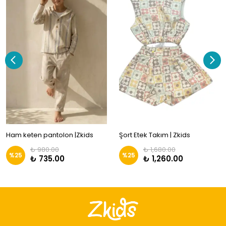
Ham keten pantolon |Zkids
Şort Etek Takım | Zkids
₺ 980.00
₺ 1,680.00
%
25
%
25
₺ 735.00
₺ 1,260.00