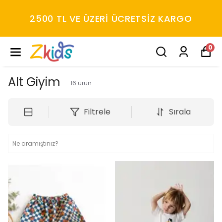
YENI SEZON ÜRÜNLER
0
Alt Giyim
16
ürün
Filtrele
Sırala