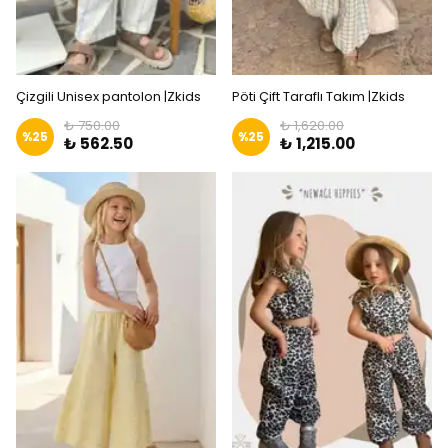
Çizgili Unisex pantolon |Zkids
Pöti Çift Taraflı Takım |Zkids
₺ 750.00
₺ 1,620.00
%
25
%
25
₺ 562.50
₺ 1,215.00