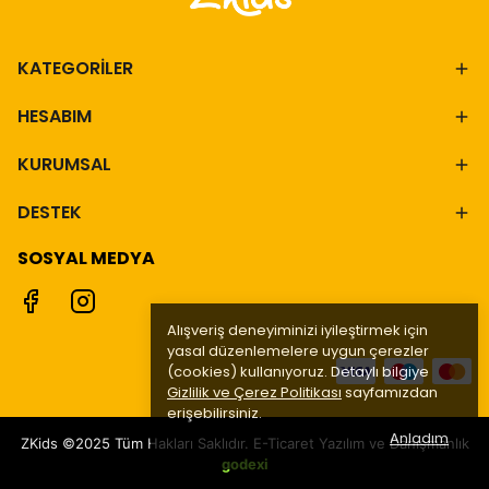
KATEGORİLER
HESABIM
KURUMSAL
DESTEK
SOSYAL MEDYA
Alışveriş deneyiminizi iyileştirmek için
yasal düzenlemelere uygun çerezler
(cookies) kullanıyoruz. Detaylı bilgiye
Gizlilik ve Çerez Politikası
sayfamızdan
erişebilirsiniz.
Anladım
ZKids ©2025 Tüm Hakları Saklıdır. E-Ticaret Yazılım ve Danışmanlık
godexi