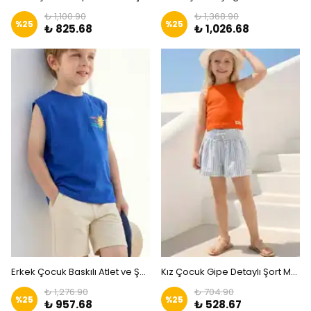
₺ 1,100.90
₺ 1,368.90
%
25
%
25
₺ 825.68
₺ 1,026.68
Erkek Çocuk Baskılı Atlet ve Şort Takım Sax|ZKİDS
Kız Çocuk Gipe Detaylı Şort Mavi|ZKİDS
₺ 1,276.90
₺ 704.90
%
25
%
25
₺ 957.68
₺ 528.67