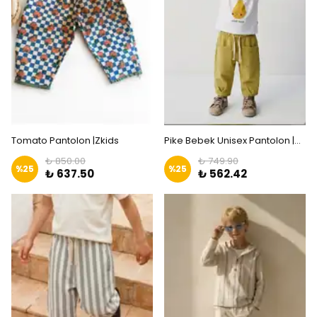
Tomato Pantolon |Zkids
Pike Bebek Unisex Pantolon |Zkids
₺ 850.00
₺ 749.90
%
25
%
25
₺ 637.50
₺ 562.42