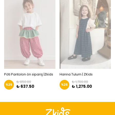
Pöti Pantolon ön sipariş |Zkids
Hanna Tulum | ZKids
₺ 850.00
₺ 1,700.00
%
25
%
25
₺ 637.50
₺ 1,275.00