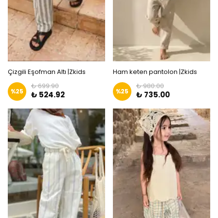
Çizgili Eşofman Altı |Zkids
Ham keten pantolon |Zkids
₺ 699.90
₺ 980.00
%
25
%
25
₺ 524.92
₺ 735.00