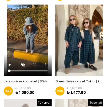
Jean unisex kot ceket | ZKids
Green Unisex Kareli Takım | ZKids
₺ 1,400.00
₺ 1,970.00
%
25
%
25
₺ 1,050.00
₺ 1,477.50
Tükendi
Tükendi