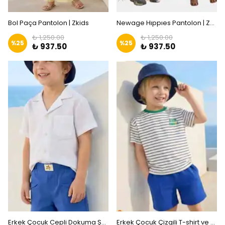
Bol Paça Pantolon | Zkids
Newage Hıppıes Pantolon | Zkids
₺ 1,250.00
₺ 1,250.00
%
25
%
25
₺ 937.50
₺ 937.50
Erkek Çocuk Cepli Dokuma Şort|ZKİDS
Erkek Çocuk Çizgili T-shirt ve Şort Takım |ZKİDS