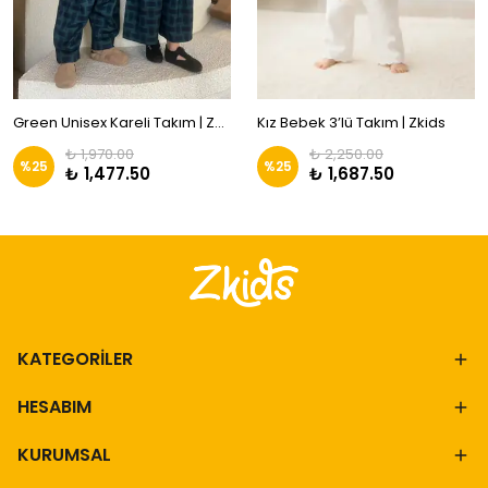
Green Unisex Kareli Takım | ZKids
Kız Bebek 3’lü Takım | Zkids
₺ 1,970.00
₺ 2,250.00
%
25
%
25
₺ 1,477.50
₺ 1,687.50
KATEGORİLER
HESABIM
KURUMSAL