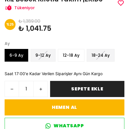
Tükeniyor
₺ 1,389.00
%
25
₺ 1,041.75
Ay
6-9 Ay
9-12 Ay
12-18 Ay
18-24 Ay
Saat 17:00'e Kadar Verilen Siparişler Aynı Gün Kargo
SEPETE EKLE
HEMEN AL
WHATSAPP