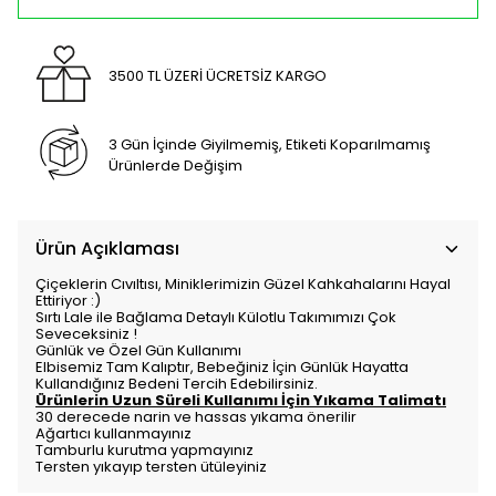
3500 TL ÜZERİ ÜCRETSİZ KARGO
3 Gün İçinde Giyilmemiş, Etiketi Koparılmamış
Ürünlerde Değişim
Ürün Açıklaması
Çiçeklerin Cıvıltısı, Miniklerimizin Güzel Kahkahalarını Hayal
Ettiriyor :)
Sırtı Lale ile Bağlama Detaylı Külotlu Takımımızı Çok
Seveceksiniz !
Günlük ve Özel Gün Kullanımı
Elbisemiz Tam Kalıptır, Bebeğiniz İçin Günlük Hayatta
Kullandığınız Bedeni Tercih Edebilirsiniz.
Ürünlerin Uzun Süreli Kullanımı İçin Yıkama Talimatı
30 derecede narin ve hassas yıkama önerilir
Ağartıcı kullanmayınız
Tamburlu kurutma yapmayınız
Tersten yıkayıp tersten ütüleyiniz