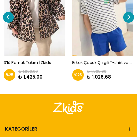
3’lü Pamuk Takım | Zkids
Erkek Çocuk Çizgili T-shirt ve Şort Takım |ZKİDS
₺ 1,900.00
₺ 1,368.90
%
25
%
25
₺ 1,425.00
₺ 1,026.68
KATEGORİLER