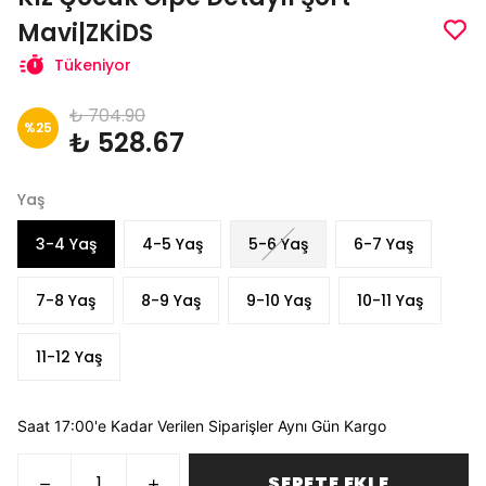
Mavi|ZKİDS
Tükeniyor
₺ 704.90
%
25
₺ 528.67
Yaş
3-4 Yaş
4-5 Yaş
5-6 Yaş
6-7 Yaş
7-8 Yaş
8-9 Yaş
9-10 Yaş
10-11 Yaş
11-12 Yaş
Saat 17:00'e Kadar Verilen Siparişler Aynı Gün Kargo
SEPETE EKLE