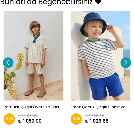
Bunları da Beğenebilirsiniz ❤️
Pamuklu çizgili Oversize Takım Zkids
Erkek Çocuk Çizgili T-shirt ve Şort Takım |ZKİDS
₺ 1,400.00
₺ 1,368.90
%
25
%
25
₺ 1,050.00
₺ 1,026.68