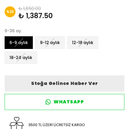
₺ 1,850.00
%
25
₺ 1,387.50
0-36 ay
6-9 aylık
9-12 aylık
12-18 aylık
18-24 aylık
Stoğa Gelince Haber Ver
WHATSAPP
3500 TL ÜZERİ ÜCRETSİZ KARGO