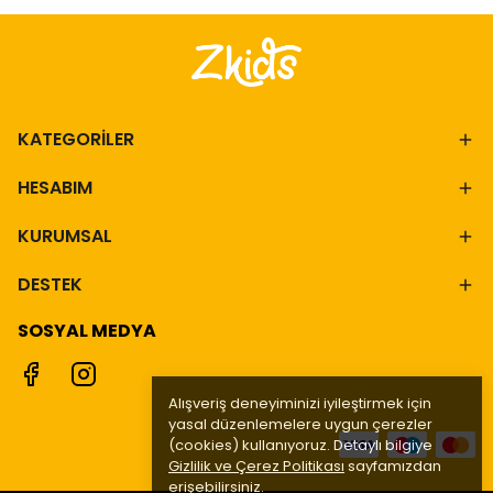
KATEGORİLER
HESABIM
KURUMSAL
DESTEK
SOSYAL MEDYA
Alışveriş deneyiminizi iyileştirmek için
yasal düzenlemelere uygun çerezler
(cookies) kullanıyoruz. Detaylı bilgiye
Gizlilik ve Çerez Politikası
sayfamızdan
erişebilirsiniz.