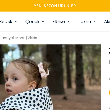
YENI SEZON ÜRÜNLER
Bebek
Çocuk
Elbise
Takım
Ak
antiyeli Mont | Zkids