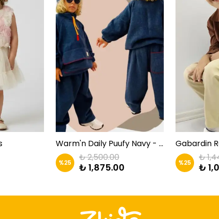
s
Warm'n Daily Puufy Navy - Lacivert Takım | Zkids
₺ 2,500.00
₺ 1,4
%
25
%
25
₺ 1,875.00
₺ 1,