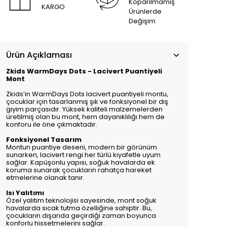
Koparılmamış
KARGO
Ürünlerde
Değişim
Ürün Açıklaması
Zkids WarmDays Dots - Lacivert Puantiyeli
Mont
Zkids’in WarmDays Dots lacivert puantiyeli montu,
çocuklar için tasarlanmış şık ve fonksiyonel bir dış
giyim parçasıdır. Yüksek kaliteli malzemelerden
üretilmiş olan bu mont, hem dayanıklılığı hem de
konforu ile öne çıkmaktadır.
Fonksiyonel Tasarım
Montun puantiye deseni, modern bir görünüm
sunarken, lacivert rengi her türlü kıyafetle uyum
sağlar. Kapüşonlu yapısı, soğuk havalarda ek
koruma sunarak çocukların rahatça hareket
etmelerine olanak tanır.
Isı Yalıtımı
Özel yalıtım teknolojisi sayesinde, mont soğuk
havalarda sıcak tutma özelliğine sahiptir. Bu,
çocukların dışarıda geçirdiği zaman boyunca
konforlu hissetmelerini sağlar.