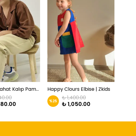
Gabardin Rahat Kalıp Pamuklu Pantolon | Zkids
Happy Clours Elbise | Zkids
Kız Be
40.00
₺ 1,400.00
%
25
%
25
080.00
₺ 1,050.00