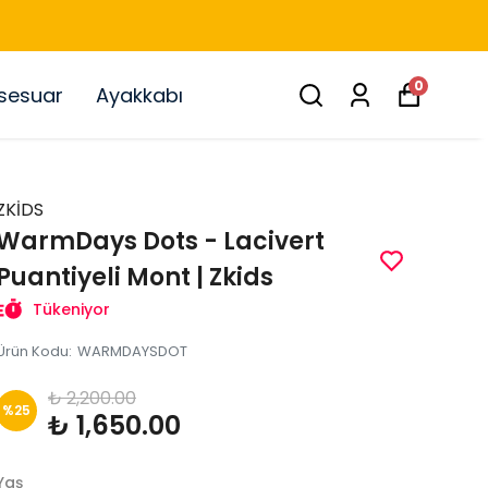
0
sesuar
Ayakkabı
ZKİDS
WarmDays Dots - Lacivert
Puantiyeli Mont | Zkids
Tükeniyor
Ürün Kodu
:
WARMDAYSDOT
₺ 2,200.00
%
25
₺ 1,650.00
Yaş