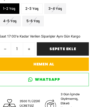
1-2 Yaş
2-3 Yaş
3-4 Yaş
4-5 Yaş
5-6 Yaş
Saat 17:00'e Kadar Verilen Siparişler Aynı Gün Kargo
SEPETE EKLE
HEMEN AL
WHATSAPP
3 Gün İçinde
Giyilmemiş,
3500 TL ÜZERİ
Etiketi
ÜCRETSİZ