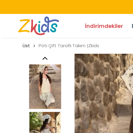
İndirimdekiler
Üst
Pöti Çift Taraflı Takım |Zkids