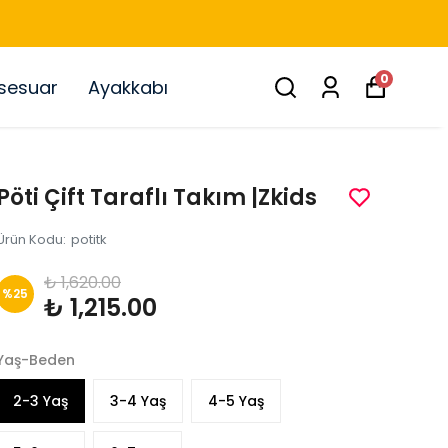
0
sesuar
Ayakkabı
Pöti Çift Taraflı Takım |Zkids
Ürün Kodu
:
potitk
₺ 1,620.00
%
25
₺ 1,215.00
Yaş-Beden
2-3 Yaş
3-4 Yaş
4-5 Yaş