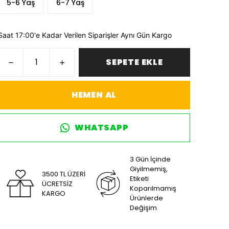
5-6 Yaş
6-7 Yaş
Saat 17:00'e Kadar Verilen Siparişler Aynı Gün Kargo
SEPETE EKLE
HEMEN AL
WHATSAPP
3 Gün İçinde
Giyilmemiş,
3500 TL ÜZERİ
Etiketi
ÜCRETSİZ
Koparılmamış
KARGO
Ürünlerde
Değişim