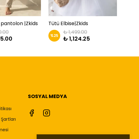
pantolon |Zkids
Tütü Elbise|Zkids
0.00
₺ 1,499.00
%
25
%
25
5.00
₺ 1,124.25
SOSYAL MEDYA
itikası
Şartları
mesi