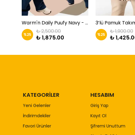
 Zkids
Warm'n Daily Puufy Navy - Lacivert Takım | Zkids
3’lü Pamuk Takım
₺ 2,500.00
₺ 1,900.00
%
25
%
25
₺ 1,875.00
₺ 1,425.
KATEGORİLER
HESABIM
Yeni Gelenler
Giriş Yap
İndirimdekiler
Kayıt Ol
Favori Ürünler
Şifremi Unuttum