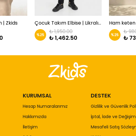
 | Zkids
Çocuk Takım Elbise | Likralı 3'lü Kombin | Zkids
Ham keten 
₺ 1,950.00
₺ 98
%
25
%
25
00
₺ 1,462.50
₺ 73
KURUMSAL
DESTEK
Hesap Numaralarımız
Gizlilik ve Güvenlik Pol
Hakkımızda
İptal, İade ve Değişim 
İletişim
Mesafeli Satış Sözleş