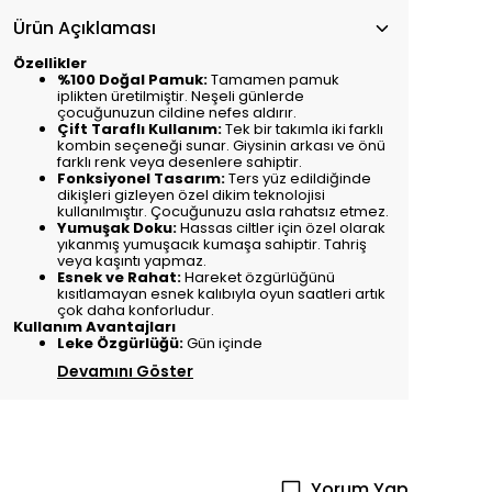
Ürün Açıklaması
Özellikler
%100 Doğal Pamuk:
Tamamen pamuk
iplikten üretilmiştir. Neşeli günlerde
çocuğunuzun cildine nefes aldırır.
Çift Taraflı Kullanım:
Tek bir takımla iki farklı
kombin seçeneği sunar. Giysinin arkası ve önü
farklı renk veya desenlere sahiptir.
Fonksiyonel Tasarım:
Ters yüz edildiğinde
dikişleri gizleyen özel dikim teknolojisi
kullanılmıştır. Çocuğunuzu asla rahatsız etmez.
Yumuşak Doku:
Hassas ciltler için özel olarak
yıkanmış yumuşacık kumaşa sahiptir. Tahriş
veya kaşıntı yapmaz.
Esnek ve Rahat:
Hareket özgürlüğünü
kısıtlamayan esnek kalıbıyla oyun saatleri artık
çok daha konforludur.
Kullanım Avantajları
Leke Özgürlüğü:
Gün içinde
Devamını Göster
Yorum Yap