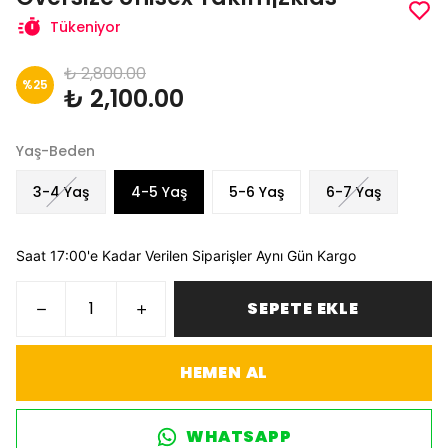
Tükeniyor
₺ 2,800.00
%
25
₺ 2,100.00
Yaş-Beden
3-4 Yaş
4-5 Yaş
5-6 Yaş
6-7 Yaş
Saat 17:00'e Kadar Verilen Siparişler Aynı Gün Kargo
SEPETE EKLE
HEMEN AL
WHATSAPP