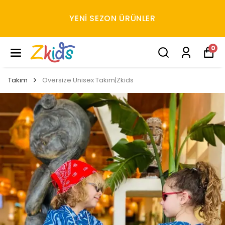
YENI SEZON ÜRÜNLER
0
Takım
Oversize Unisex Takım|Zkids