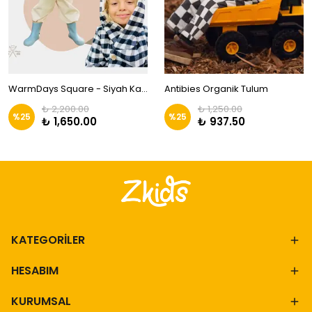
WarmDays Square - Siyah Kareli Mont | Zkids
Antibies Organik Tulum
₺ 2,200.00
₺ 1,250.00
%
25
%
25
₺ 1,650.00
₺ 937.50
KATEGORİLER
HESABIM
KURUMSAL