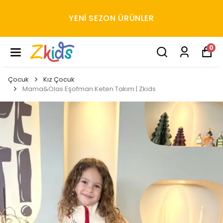
YENI SEZON ÜRÜNLER
0
Çocuk
Kız Çocuk
Mama&Olas Eşofman Keten Takım | Zkids