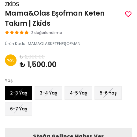
ZKİDS
Mama&Olas Eşofman Keten
Takım | Zkids
2 değerlendirme
Ürün Kodu
:
MAMAOLASKETENEŞOFMAN
₺ 2,000.00
%
25
₺ 1,500.00
Yaş
2-3 Yaş
3-4 Yaş
4-5 Yaş
5-6 Yaş
6-7 Yaş
Stoğa Gelince Haber Ver