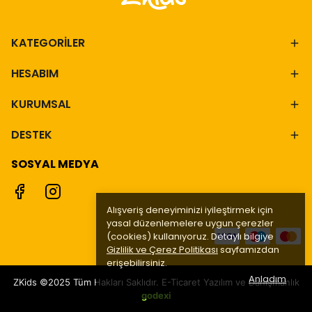
KATEGORİLER
HESABIM
KURUMSAL
DESTEK
SOSYAL MEDYA
Alışveriş deneyiminizi iyileştirmek için
yasal düzenlemelere uygun çerezler
(cookies) kullanıyoruz. Detaylı bilgiye
Gizlilik ve Çerez Politikası
sayfamızdan
erişebilirsiniz.
Anladım
ZKids ©2025 Tüm Hakları Saklıdır. E-Ticaret Yazılım ve Danışmanlık
godexi