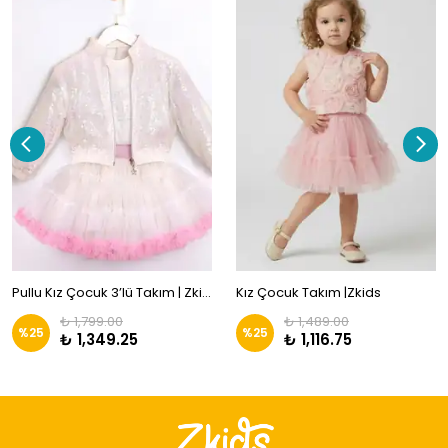
Pullu Kız Çocuk 3’lü Takım | Zkids
Kız Çocuk Takım |Zkids
₺ 1,799.00
₺ 1,489.00
%
25
%
25
₺ 1,349.25
₺ 1,116.75