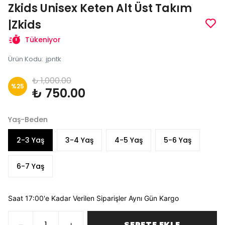
Zkids Unisex Keten Alt Üst Takım
|Zkids
Tükeniyor
Ürün Kodu
:
jpntk
₺ 1,000.00
%
25
₺ 750.00
Yaş-Beden
2-3 Yaş
3-4 Yaş
4-5 Yaş
5-6 Yaş
6-7 Yaş
Saat 17:00'e Kadar Verilen Siparişler Aynı Gün Kargo
SEPETE EKLE