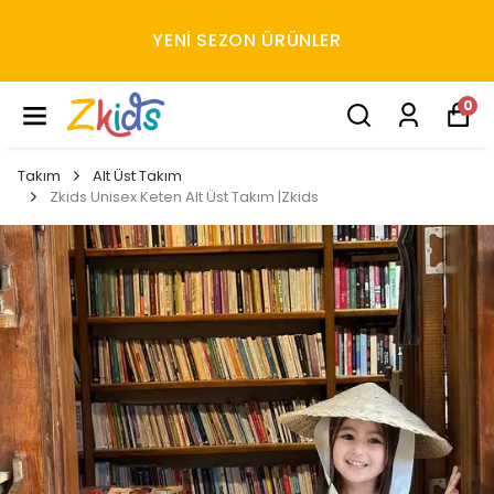
YENI SEZON ÜRÜNLER
0
Takım
Alt Üst Takım
Zkids Unisex Keten Alt Üst Takım |Zkids