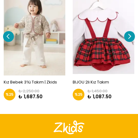
Kız Bebek 3’lü Takım | Zkids
BIJOU 2li Kız Takım
₺ 2,250.00
₺ 1,450.00
%
25
%
25
₺ 1,687.50
₺ 1,087.50