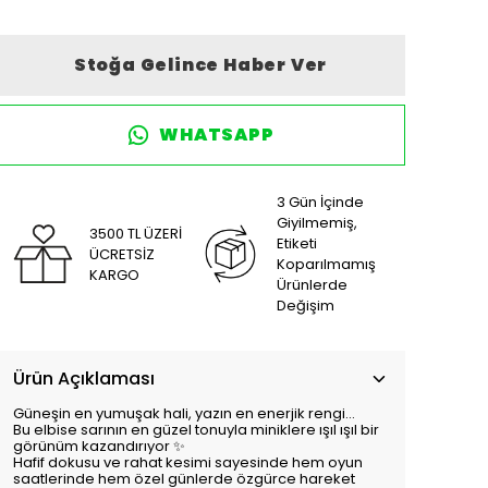
Stoğa Gelince Haber Ver
WHATSAPP
3 Gün İçinde
Giyilmemiş,
3500 TL ÜZERİ
Etiketi
ÜCRETSİZ
Koparılmamış
KARGO
Ürünlerde
Değişim
Ürün Açıklaması
Güneşin en yumuşak hali, yazın en enerjik rengi…
Bu elbise sarının en güzel tonuyla miniklere ışıl ışıl bir
görünüm kazandırıyor ✨
Hafif dokusu ve rahat kesimi sayesinde hem oyun
saatlerinde hem özel günlerde özgürce hareket