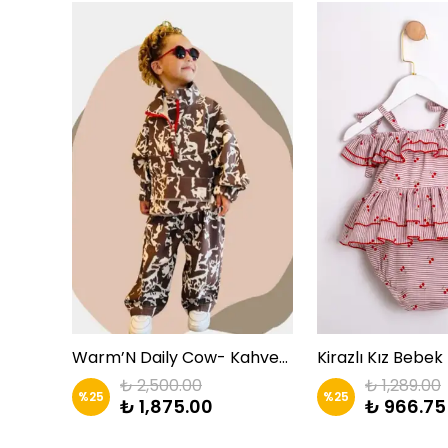
Çocuk Takım Elbise | Likralı 3'lü Kombin | Zkids
Warm’N Daily Cow- Kahverengi Takım | Zkids
₺ 2,500.00
₺ 1,289.00
%
25
%
25
₺ 1,875.00
₺ 966.75