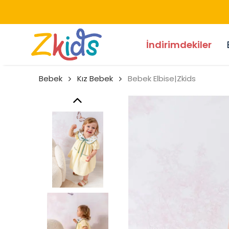
İndirimdekiler
Bebek
Kız Bebek
Bebek Elbise|Zkids