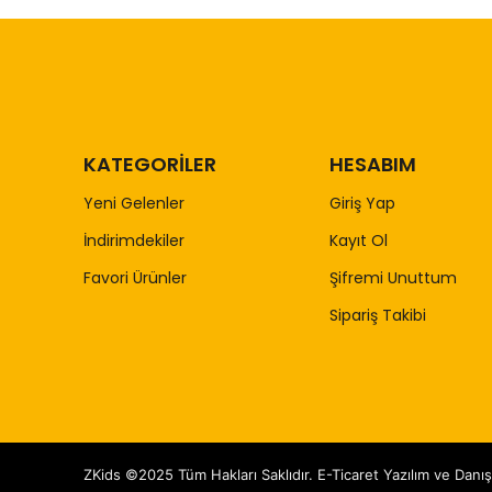
KATEGORİLER
HESABIM
Yeni Gelenler
Giriş Yap
İndirimdekiler
Kayıt Ol
Favori Ürünler
Şifremi Unuttum
Sipariş Takibi
ZKids ©2025 Tüm Hakları Saklıdır. E-Ticaret Yazılım ve Danı