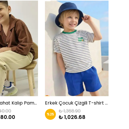
Gabardin Rahat Kalıp Pamuklu Pantolon | Zkids
Erkek Çocuk Çizgili T-shirt ve Şort Takım |ZKİDS
Ham k
40.00
₺ 1,368.90
%
25
%
25
080.00
₺ 1,026.68