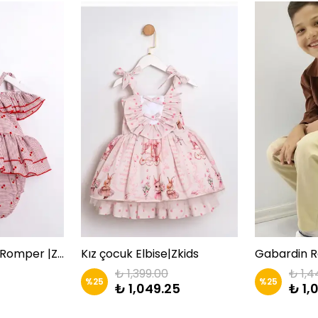
Kirazlı Kız Bebek Romper |ZKİDS
Kız çocuk Elbise|Zkids
₺ 1,399.00
₺ 1,4
%
25
%
25
₺ 1,049.25
₺ 1,