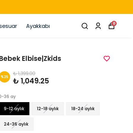
0
sesuar
Ayakkabı
Bebek Elbise|Zkids
₺ 1,399.00
%
25
₺ 1,049.25
0-36 ay
9-12 aylık
12-18 aylık
18-24 aylık
24-36 aylık