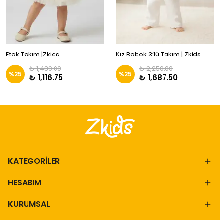
Etek Takım |Zkids
Kız Bebek 3’lü Takım | Zkids
₺ 1,489.00
₺ 2,250.00
%
25
%
25
₺ 1,116.75
₺ 1,687.50
KATEGORİLER
HESABIM
KURUMSAL