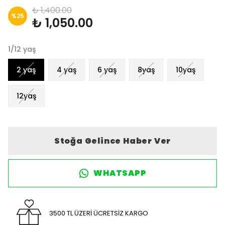
₺ 1,400.00
%
25
₺ 1,050.00
1/12 yaş
2 yaş
4 yaş
6 yaş
8yaş
10yaş
12yaş
Stoğa Gelince Haber Ver
WHATSAPP
3500 TL ÜZERİ ÜCRETSİZ KARGO