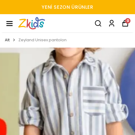
YENI SEZON ÜRÜNLER
0
Alt
Zeyland Unisex pantolon