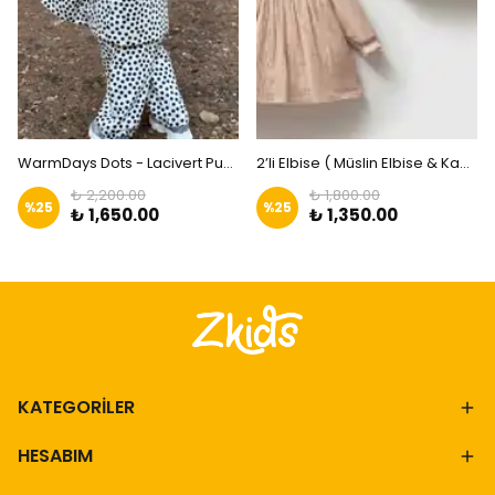
WarmDays Dots - Lacivert Puantiyeli Mont | Zkids
2’li Elbise ( Müslin Elbise & Kadife Ceket)
₺ 2,200.00
₺ 1,800.00
%
25
%
25
₺ 1,650.00
₺ 1,350.00
KATEGORİLER
HESABIM