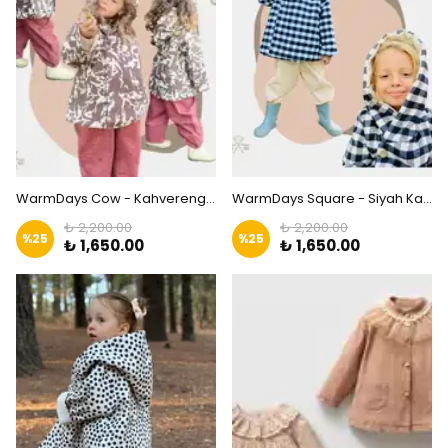
WarmDays Cow - Kahverengi Desenli Mont | Zkids
WarmDays Square - Siyah Kareli Mont | Zkids
₺ 2,200.00
₺ 2,200.00
%
25
%
25
₺ 1,650.00
₺ 1,650.00