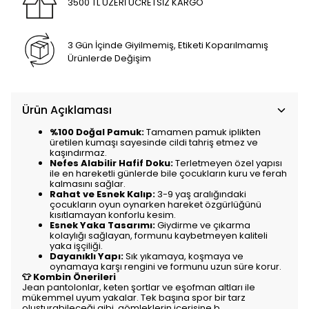
3500 TL ÜZERİ ÜCRETSİZ KARGO
3 Gün İçinde Giyilmemiş, Etiketi Koparılmamış
Ürünlerde Değişim
Ürün Açıklaması
%100 Doğal Pamuk:
Tamamen pamuk iplikten
üretilen kumaşı sayesinde cildi tahriş etmez ve
kaşındırmaz.
Nefes Alabilir Hafif Doku:
Terletmeyen özel yapısı
ile en hareketli günlerde bile çocukların kuru ve ferah
kalmasını sağlar.
Rahat ve Esnek Kalıp:
3-9 yaş aralığındaki
çocukların oyun oynarken hareket özgürlüğünü
kısıtlamayan konforlu kesim.
Esnek Yaka Tasarımı:
Giydirme ve çıkarma
kolaylığı sağlayan, formunu kaybetmeyen kaliteli
yaka işçiliği.
Dayanıklı Yapı:
Sık yıkamaya, koşmaya ve
oynamaya karşı rengini ve formunu uzun süre korur.
👕 Kombin Önerileri
Jean pantolonlar, keten şortlar ve eşofman altları ile
mükemmel uyum yakalar. Tek başına spor bir tarz
oluşturabileceği gibi, gömleklerin içerisine b