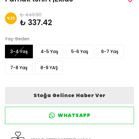
₺ 449.90
%
25
₺ 337.42
Yaş-Beden
3-4 Yaş
4-5 Yaş
5-6 Yaş
6-7 Yaş
7-8 Yaş
8-9 YAŞ
Stoğa Gelince Haber Ver
WHATSAPP