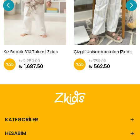
Kız Bebek 3’lü Takım | Zkids
Çizgili Unisex pantolon |Zkids
₺ 2,250.00
₺ 750.00
%
25
%
25
₺ 1,687.50
₺ 562.50
KATEGORİLER
HESABIM