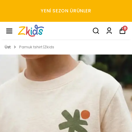
YENI SEZON ÜRÜNLER
0
Üst
Pamuk tshirt |Zkids