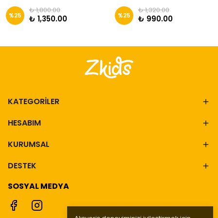
₺ 1,800.00
₺ 1,320.00
%
25
%
25
₺ 1,350.00
₺ 990.00
KATEGORİLER
HESABIM
KURUMSAL
DESTEK
SOSYAL MEDYA