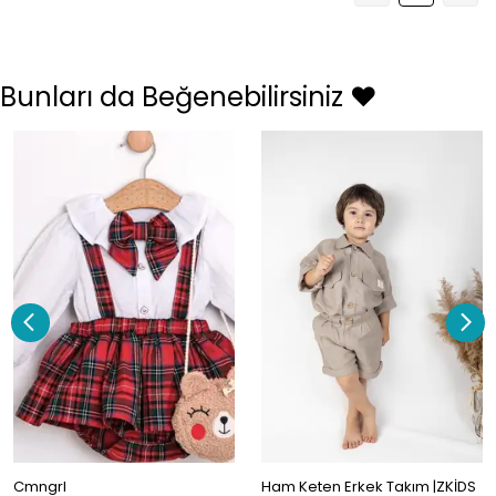
Bunları da Beğenebilirsiniz ❤️
Cmngrl
Ham Keten Erkek Takım |ZKİDS