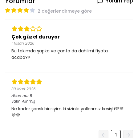
Yorumlar
Yorum Yap
2 değerlendirmeye göre
Çok güzel duruyor
1 Nisan 2026
Bu takımda şapka ve çanta da dahilmi fiyata
acaba??
30 Mart 2026
Hizan nur
B.
Satın Alınmış
Ne kadar şanslı birisiyim ki.sizinle yollarımız kesişti💜💜
💜💜
1