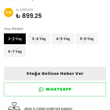
₺ 1,199.00
%
25
₺ 899.25
Yaş-Beden
2-3 Yaş
3-4 Yaş
4-5 Yaş
5-6 Yaş
6-7 Yaş
Stoğa Gelince Haber Ver
WHATSAPP
3500 TL ÜZERİ ÜCRETSİZ KARGO