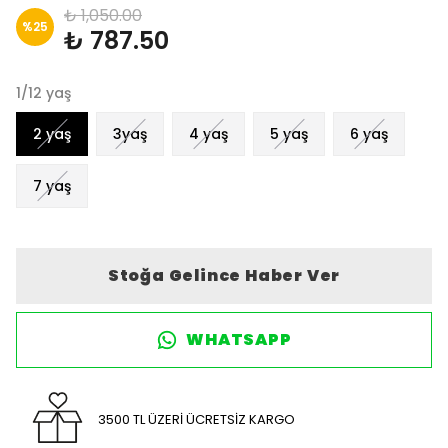
₺ 1,050.00
%
25
₺ 787.50
1/12 yaş
2 yaş
3yaş
4 yaş
5 yaş
6 yaş
7 yaş
Stoğa Gelince Haber Ver
WHATSAPP
3500 TL ÜZERİ ÜCRETSİZ KARGO