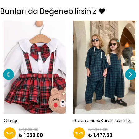
Bunları da Beğenebilirsiniz ❤️
Cmngrl
Green Unisex Kareli Takım | ZKids
₺ 1,800.00
₺ 1,970.00
%
25
%
25
₺ 1,350.00
₺ 1,477.50