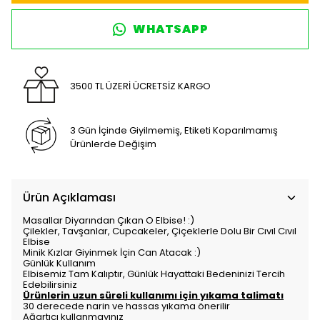
WHATSAPP
3500 TL ÜZERİ ÜCRETSİZ KARGO
3 Gün İçinde Giyilmemiş, Etiketi Koparılmamış
Ürünlerde Değişim
Ürün Açıklaması
Masallar Diyarından Çıkan O Elbise! :)
Çilekler, Tavşanlar, Cupcakeler, Çiçeklerle Dolu Bir Cıvıl Cıvıl
Elbise
Minik Kızlar Giyinmek İçin Can Atacak :)
Günlük Kullanım
Elbisemiz Tam Kalıptır, Günlük Hayattaki Bedeninizi Tercih
Edebilirsiniz
Ürünlerin uzun süreli kullanımı için yıkama talimatı
30 derecede narin ve hassas yıkama önerilir
Ağartıcı kullanmayınız