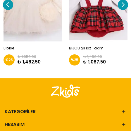
Elbise
BIJOU 2li Kız Takım
₺ 1,950.00
₺ 1,450.00
%
25
%
25
₺ 1,462.50
₺ 1,087.50
KATEGORİLER
HESABIM