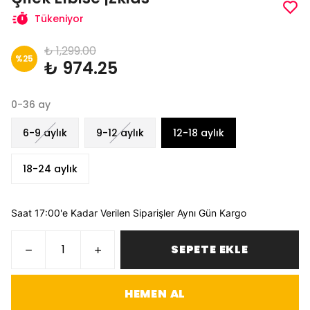
Tükeniyor
₺ 1,299.00
%
25
₺ 974.25
0-36 ay
6-9 aylık
9-12 aylık
12-18 aylık
18-24 aylık
Saat 17:00'e Kadar Verilen Siparişler Aynı Gün Kargo
SEPETE EKLE
HEMEN AL