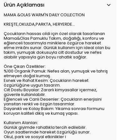
Ürün Açıklaması
MAMA &OLAS WARM'N DAILY COLLECTION
KREŞTE,OKULDA,PARKTA, HERYERDE...
Çocukların hassas cildi için özel olarak tasarlanan
Mama&Olas Pamuklu Takım, doğallığı, konforu ve
eğlenceli tasarımıyla miniklere özgürce hareket
etme imkânı sunar. Günlük kullanım için ideal olan bu
takım, yumuşak dokusuyla cilt dostudur ve nefes
alabilir yapısıyla gün boyu rahatlık sağlar.
Öne Çıkan Özellikler:
%100 Organik Pamuk: Nefes alan, yumuşak ve tahriş
etmeyen doğal kumaş.
Esnek ve Rahat Kesim: Çocukların hareket
özgürlüğüne uygun tasarım.
Cilt Dostu Boyalar: Zararlı kimyasallar içermez,
güvenle kullanılabilir.
Eğlenceli ve Canlı Desenler: Çocukların enerjisini
yansıtan renkli ve özgün tasarımlar.
Dayanıklı ve Kolay Bakım: Yıkama sonrası formunu
koruyan kaliteli dikiş ve kumaş yapısı.
Kullanım Alanları:
Günlük giyimde rahatlıkla tercih edilebilir.
Oyun saatlerinde hareket özgürlüğü sunar.
Okul, park ve sosyal etkinlikler i