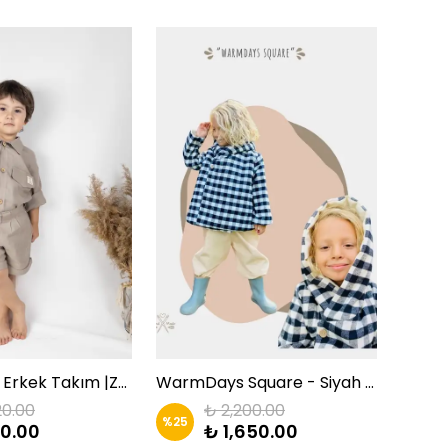
Ham Keten Erkek Takım |ZKİDS
WarmDays Square - Siyah Kareli Mont | Zkids
20.00
₺ 2,200.00
%
25
%
25
0.00
₺ 1,650.00