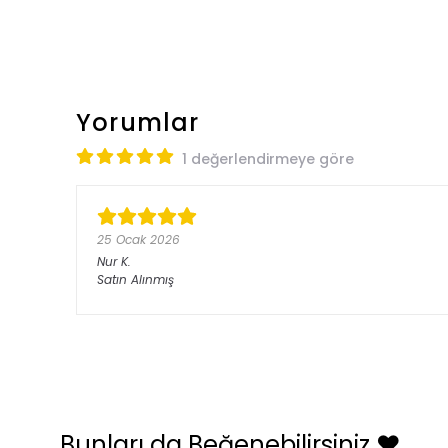
Yorumlar
1 değerlendirmeye göre
25 Ocak 2026
Nur
K.
Satın Alınmış
Bunları da Beğenebilirsiniz ❤️