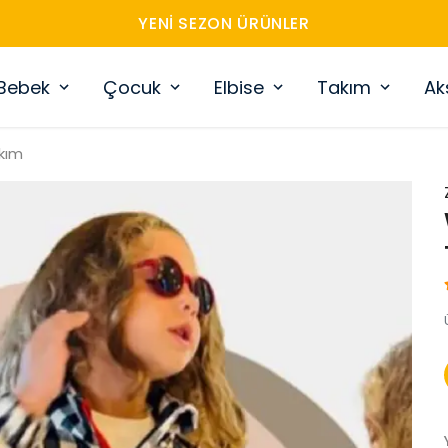
YENI SEZON ÜRÜNLER
Bebek
Çocuk
Elbise
Takım
Ak
kım