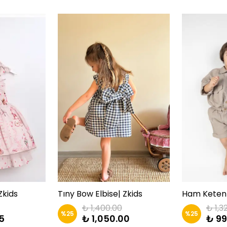
Zkids
Tıny Bow Elbise| Zkids
₺ 1,400.00
₺ 1,3
%
25
%
25
5
₺ 1,050.00
₺ 99