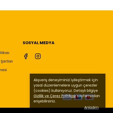
SOSYAL MEDYA
itikası
Şartları
mesi
Alışveriş deneyiminizi iyileştirmek için
yasal düzenlemelere uygun çerezler
(cookies) kullanıyoruz. Detaylı bilgiye
Gizlilik ve Çerez Politikası
sayfamızdan
erişebilirsiniz.
Anladım