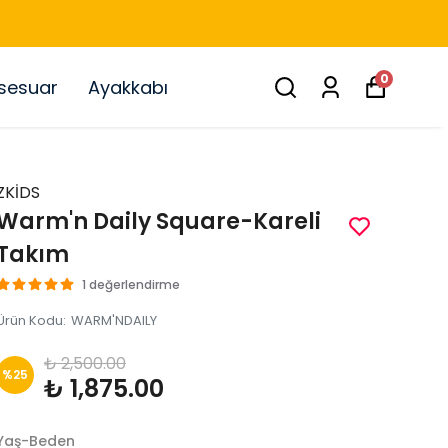
0
sesuar
Ayakkabı
ZKİDS
Warm'n Daily Square-Kareli
Takım
1 değerlendirme
Ürün Kodu
:
WARM'NDAILY
₺ 2,500.00
%
25
₺ 1,875.00
Yaş-Beden