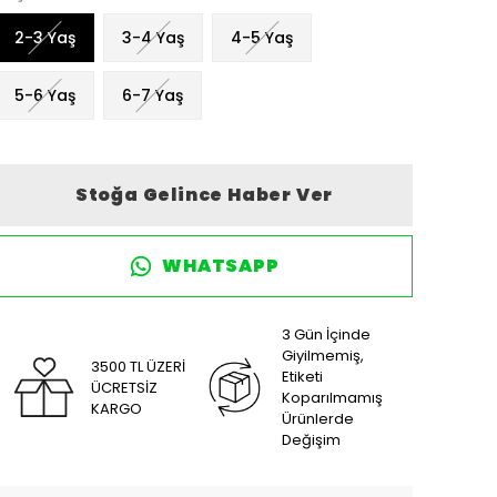
2-3 Yaş
3-4 Yaş
4-5 Yaş
5-6 Yaş
6-7 Yaş
Stoğa Gelince Haber Ver
WHATSAPP
3 Gün İçinde
Giyilmemiş,
3500 TL ÜZERİ
Etiketi
ÜCRETSİZ
Koparılmamış
KARGO
Ürünlerde
Değişim