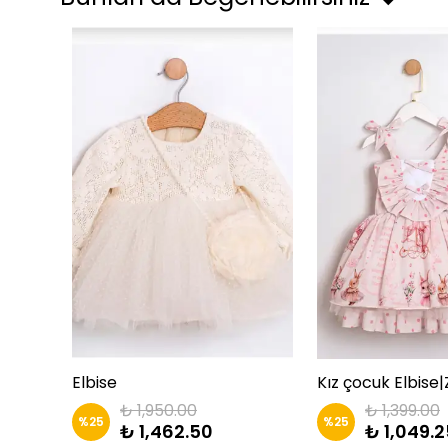
2’li Elbise ( Müslin Elbise & Kadife Ceket)
Elbise
Kız çocuk Elbise|
₺ 1,950.00
₺ 1,399.00
%
25
%
25
₺ 1,462.50
₺ 1,049.2