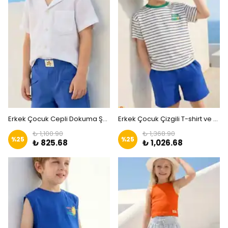
Erkek Çocuk Cepli Dokuma Şort|ZKİDS
Erkek Çocuk Çizgili T-shirt ve Şort Takım |ZKİDS
₺ 1,100.90
₺ 1,368.90
%
25
%
25
₺ 825.68
₺ 1,026.68