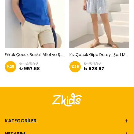
Erkek Çocuk Baskılı Atlet ve Şort Takım Sax|ZKİDS
Kız Çocuk Gipe Detaylı Şort Mavi|ZKİDS
₺ 1,276.90
₺ 704.90
%
25
%
25
₺ 957.68
₺ 528.67
KATEGORİLER
HESABIM