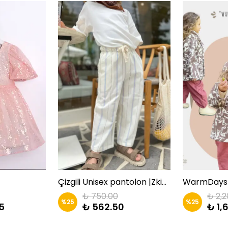
Çizgili Unisex pantolon |Zkids
₺ 750.00
₺ 2,2
%
25
%
25
5
₺ 562.50
₺ 1,