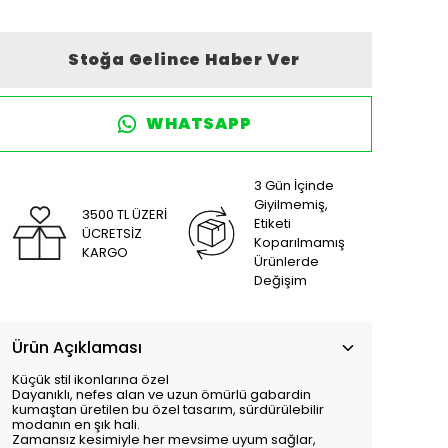
Stoğa Gelince Haber Ver
WHATSAPP
3 Gün İçinde
Giyilmemiş,
3500 TL ÜZERİ
Etiketi
ÜCRETSİZ
Koparılmamış
KARGO
Ürünlerde
Değişim
Ürün Açıklaması
Küçük stil ikonlarına özel
Dayanıklı, nefes alan ve uzun ömürlü gabardin
kumaştan üretilen bu özel tasarım, sürdürülebilir
modanın en şık hali.
Zamansız kesimiyle her mevsime uyum sağlar,