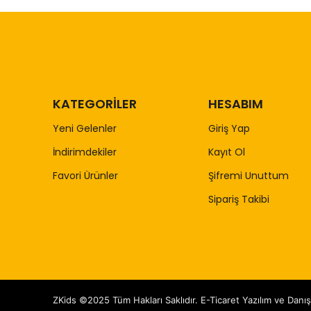
KATEGORİLER
HESABIM
Yeni Gelenler
Giriş Yap
İndirimdekiler
Kayıt Ol
Favori Ürünler
Şifremi Unuttum
Sipariş Takibi
ZKids ©2025 Tüm Hakları Saklıdır. E-Ticaret Yazılım ve Danı