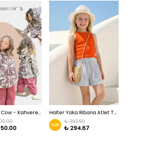
WarmDays Cow - Kahverengi Desenli Mont | Zkids
Halter Yaka Ribana Atlet Turuncu|ZKİDS
00.00
₺ 392.90
%
25
%
25
650.00
₺ 294.67