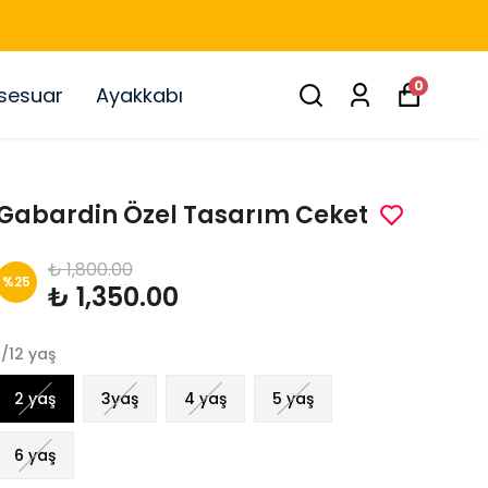
0
sesuar
Ayakkabı
Gabardin Özel Tasarım Ceket
₺ 1,800.00
%
25
₺ 1,350.00
1/12 yaş
2 yaş
3yaş
4 yaş
5 yaş
6 yaş