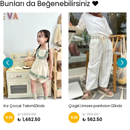
Bunları da Beğenebilirsiniz ❤️
Kız Çocuk Takım|Zkids
Çizgili Unisex pantolon |Zkids
₺ 1,950.00
₺ 750.00
%
25
%
25
₺ 1,462.50
₺ 562.50