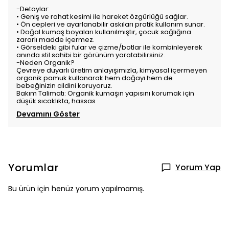
-Detaylar:
• Geniş ve rahat kesimi ile hareket özgürlüğü sağlar.
• Ön cepleri ve ayarlanabilir askıları pratik kullanım sunar.
• Doğal kumaş boyaları kullanılmıştır, çocuk sağlığına
zararlı madde içermez.
• Görseldeki gibi fular ve çizme/botlar ile kombinleyerek
anında stil sahibi bir görünüm yaratabilirsiniz.
-Neden Organik?
Çevreye duyarlı üretim anlayışımızla, kimyasal içermeyen
organik pamuk kullanarak hem doğayı hem de
bebeğinizin cildini koruyoruz.
Bakım Talimatı: Organik kumaşın yapısını korumak için
düşük sıcaklıkta, hassas
Devamını Göster
Yorumlar
Yorum Yap
Bu ürün için henüz yorum yapılmamış.