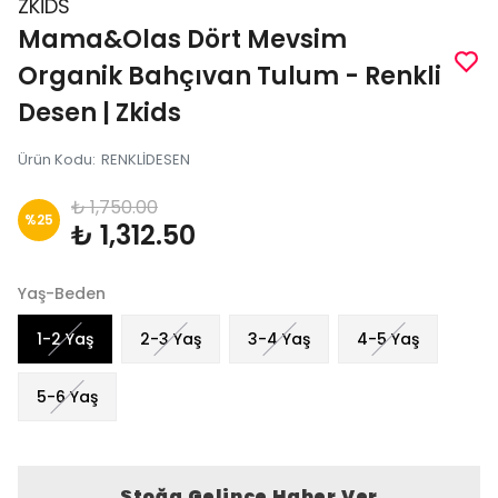
ZKİDS
Mama&Olas Dört Mevsim
Organik Bahçıvan Tulum - Renkli
Desen | Zkids
Ürün Kodu
:
RENKLİDESEN
₺ 1,750.00
%
25
₺ 1,312.50
Yaş-Beden
1-2 Yaş
2-3 Yaş
3-4 Yaş
4-5 Yaş
5-6 Yaş
Stoğa Gelince Haber Ver