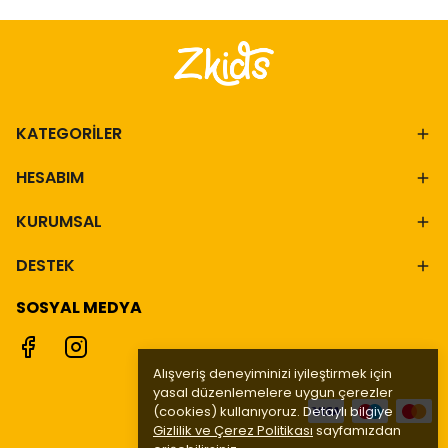
KATEGORİLER
HESABIM
KURUMSAL
DESTEK
SOSYAL MEDYA
Alışveriş deneyiminizi iyileştirmek için
yasal düzenlemelere uygun çerezler
(cookies) kullanıyoruz. Detaylı bilgiye
Gizlilik ve Çerez Politikası
sayfamızdan