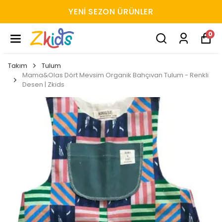
YENI SEZON ÜRÜNLER
0
Takım
Tulum
Mama&Olas Dört Mevsim Organik Bahçıvan Tulum - Renkli
Desen | Zkids