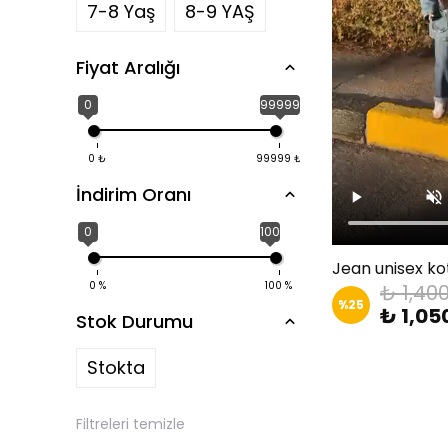
7-8 Yaş
8-9 YAŞ
Fiyat Aralığı
0
99999
0
₺
99999
₺
İndirim Oranı
0
100
0
%
100
%
₺ 1,40
%
25
₺ 1,05
Stok Durumu
Stokta
Filtreleri temizle