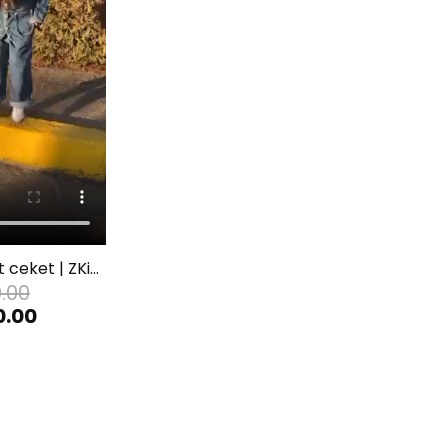
Jean unisex kot ceket | ZKids
0.00
0.00