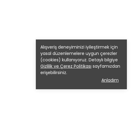
Alışveriş deneyiminizi iyileştirmek için
yasal düzenlemelere uygun çerezler
(cookies) kullanıyoruz. Detaylı bilgiye
Gizlilik ve Çerez Politikası
sayfamızdan
erişebilirsiniz.
Anladım