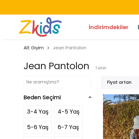
İndirimdekiler
Alt Giyim
Jean Pantolon
Jean Pantolon
1
ürün
Fiyat artan
Beden Seçimi
3-4 Yaş
4-5 Yaş
5-6 Yaş
6-7 Yaş