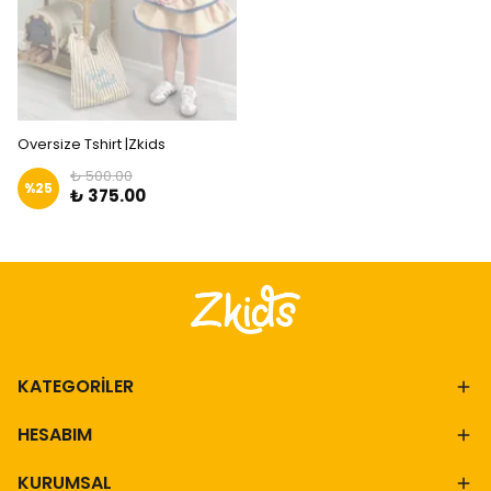
Oversize Tshirt |Zkids
₺ 500.00
%
25
₺ 375.00
KATEGORİLER
HESABIM
KURUMSAL