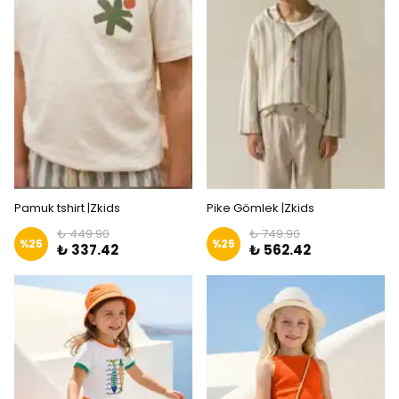
Pamuk tshirt |Zkids
Pike Gömlek |Zkids
₺ 449.90
₺ 749.90
%
25
%
25
₺ 337.42
₺ 562.42