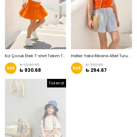
Kız Çocuk Etek T-shırt Takım Turuncu|Zkids
Halter Yaka Ribana Atlet Turuncu|ZKİDS
₺ 1,240.90
₺ 392.90
%
25
%
25
₺ 930.68
₺ 294.67
Tükendi