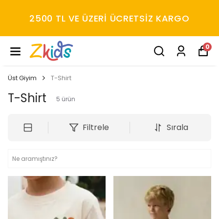
YENI SEZON ÜRÜNLER
0
Üst Giyim
T-Shirt
T-Shirt
5
ürün
Filtrele
Sırala