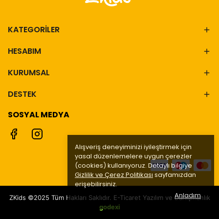
KATEGORİLER
HESABIM
KURUMSAL
DESTEK
SOSYAL MEDYA
Alışveriş deneyiminizi iyileştirmek için
yasal düzenlemelere uygun çerezler
(cookies) kullanıyoruz. Detaylı bilgiye
Gizlilik ve Çerez Politikası
sayfamızdan
erişebilirsiniz.
Anladım
ZKids ©2025 Tüm Hakları Saklıdır. E-Ticaret Yazılım ve Danışmanlık
godexi